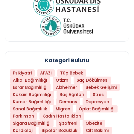
Kategori Bulutu
Psikiyatri
AFAZİ
Tüp Bebek
Alkol Bağımlılığı
Otizm
Saç Dökülmesi
Esrar Bağımlılığı
Alzheimer
Bebek Gelişimi
Kokain Bağımlılığı
Baş Ağrıları
Stres
Kumar Bağımlılığı
Demans
Depresyon
Sanal Bağımlılık
Migren
Opiat Bağımlılığı
Parkinson
Kadın Hastalıkları
Sigara Bağımlılığı
Şizofreni
Obezite
Kardioloji
Bipolar Bozukluk
Cilt Bakımı