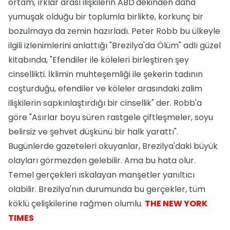
ortam, ırklar arası ilişkilerin ABD'dekinden daha
yumuşak olduğu bir toplumla birlikte, korkunç bir
bozulmaya da zemin hazırladı. Peter Robb bu ülkeyle
ilgili izlenimlerini anlattığı "Brezilya'da Ölüm" adlı güzel
kitabında, "Efendiler ile köleleri birleştiren şey
cinsellikti. İklimin muhteşemliği ile şekerin tadının
coşturduğu, efendiler ve köleler arasındaki zalim
ilişkilerin sapkınlaştırdığı bir cinsellik" der. Robb'a
göre "Asırlar boyu süren rastgele çiftleşmeler, soyu
belirsiz ve şehvet düşkünü bir halk yarattı".
Bugünlerde gazeteleri okuyanlar, Brezilya'daki büyük
olayları görmezden gelebilir. Ama bu hata olur.
Temel gerçekleri ıskalayan manşetler yanıltıcı
olabilir. Brezilya'nın durumunda bu gerçekler, tüm
köklü çelişkilerine rağmen olumlu.
THE NEW YORK
TIMES