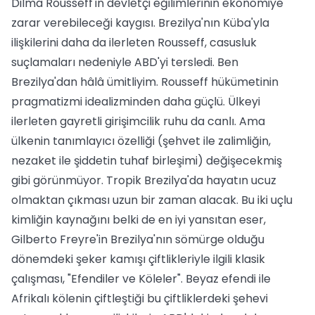
Dilma Rousseff'in devletçi eğilimlerinin ekonomiye
zarar verebileceği kaygısı. Brezilya'nın Küba'yla
ilişkilerini daha da ilerleten Rousseff, casusluk
suçlamaları nedeniyle ABD'yi tersledi. Ben
Brezilya'dan hâlâ ümitliyim. Rousseff hükümetinin
pragmatizmi idealizminden daha güçlü. Ülkeyi
ilerleten gayretli girişimcilik ruhu da canlı. Ama
ülkenin tanımlayıcı özelliği (şehvet ile zalimliğin,
nezaket ile şiddetin tuhaf birleşimi) değişecekmiş
gibi görünmüyor. Tropik Brezilya'da hayatın ucuz
olmaktan çıkması uzun bir zaman alacak. Bu iki uçlu
kimliğin kaynağını belki de en iyi yansıtan eser,
Gilberto Freyre'in Brezilya'nın sömürge olduğu
dönemdeki şeker kamışı çiftlikleriyle ilgili klasik
çalışması, "Efendiler ve Köleler". Beyaz efendi ile
Afrikalı kölenin çiftleştiği bu çiftliklerdeki şehevi