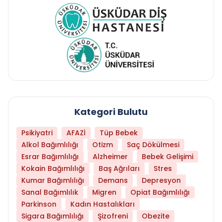
Kategori Bulutu
Psikiyatri
AFAZİ
Tüp Bebek
Alkol Bağımlılığı
Otizm
Saç Dökülmesi
Esrar Bağımlılığı
Alzheimer
Bebek Gelişimi
Kokain Bağımlılığı
Baş Ağrıları
Stres
Kumar Bağımlılığı
Demans
Depresyon
Sanal Bağımlılık
Migren
Opiat Bağımlılığı
Parkinson
Kadın Hastalıkları
Sigara Bağımlılığı
Şizofreni
Obezite