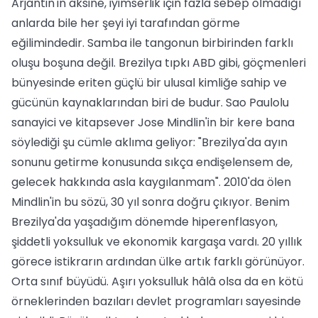
Arjantin'in aksine, iyimserlik için fazla sebep olmadığı
anlarda bile her şeyi iyi tarafından görme
eğilimindedir. Samba ile tangonun birbirinden farklı
oluşu boşuna değil. Brezilya tıpkı ABD gibi, göçmenleri
bünyesinde eriten güçlü bir ulusal kimliğe sahip ve
gücünün kaynaklarından biri de budur. Sao Paulolu
sanayici ve kitapsever Jose Mindlin'in bir kere bana
söylediği şu cümle aklıma geliyor: "Brezilya'da ayın
sonunu getirme konusunda sıkça endişelensem de,
gelecek hakkında asla kaygılanmam". 2010'da ölen
Mindlin'in bu sözü, 30 yıl sonra doğru çıkıyor. Benim
Brezilya'da yaşadığım dönemde hiperenflasyon,
şiddetli yoksulluk ve ekonomik kargaşa vardı. 20 yıllık
görece istikrarın ardından ülke artık farklı görünüyor.
Orta sınıf büyüdü. Aşırı yoksulluk hâlâ olsa da en kötü
örneklerinden bazıları devlet programları sayesinde