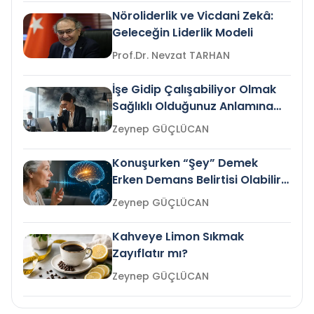
Nöroliderlik ve Vicdani Zekâ:
Geleceğin Liderlik Modeli
Prof.Dr. Nevzat TARHAN
İşe Gidip Çalışabiliyor Olmak
Sağlıklı Olduğunuz Anlamına
Gelir mi?
Zeynep GÜÇLÜCAN
Konuşurken “Şey” Demek
Erken Demans Belirtisi Olabilir
mi?
Zeynep GÜÇLÜCAN
Kahveye Limon Sıkmak
Zayıflatır mı?
Zeynep GÜÇLÜCAN