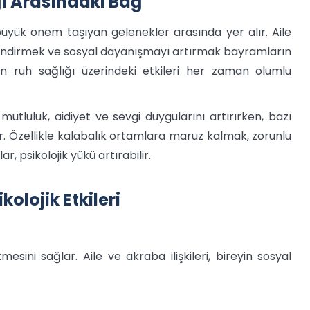
ğı Arasındaki Bağ
büyük önem taşıyan gelenekler arasında yer alır. Aile
çlendirmek ve sosyal dayanışmayı artırmak bayramların
in ruh sağlığı üzerindeki etkileri her zaman olumlu
utluluk, aidiyet ve sevgi duygularını artırırken, bazı
ir. Özellikle kalabalık ortamlara maruz kalmak, zorunlu
r, psikolojik yükü artırabilir.
olojik Etkileri
esini sağlar. Aile ve akraba ilişkileri, bireyin sosyal