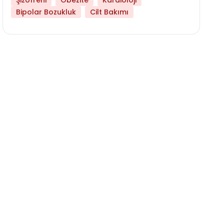
Şizofreni
Obezite
Kardioloji
Bipolar Bozukluk
Cilt Bakımı