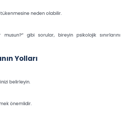
ak tükenmesine neden olabilir.
sun?” gibi sorular, bireyin psikolojik sınırlarını
ın Yolları
izi belirleyin.
emek önemlidir.