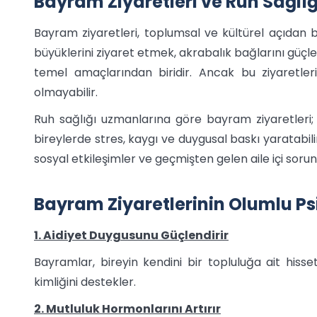
Bayram Ziyaretleri ve Ruh Sağlı
Bayram ziyaretleri, toplumsal ve kültürel açıdan 
büyüklerini ziyaret etmek, akrabalık bağlarını gü
temel amaçlarından biridir. Ancak bu ziyaretler
olmayabilir.
Ruh sağlığı uzmanlarına göre bayram ziyaretleri; m
bireylerde stres, kaygı ve duygusal baskı yaratabil
sosyal etkileşimler ve geçmişten gelen aile içi sorunla
Bayram Ziyaretlerinin Olumlu Psik
1. Aidiyet Duygusunu Güçlendirir
Bayramlar, bireyin kendini bir topluluğa ait hissetm
kimliğini destekler.
2. Mutluluk Hormonlarını Artırır