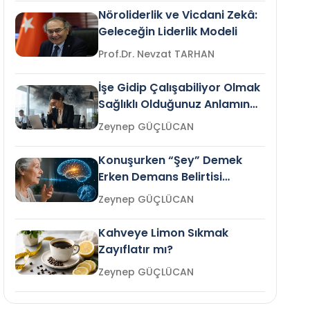
Nöroliderlik ve Vicdani Zekâ:
Geleceğin Liderlik Modeli
Prof.Dr. Nevzat TARHAN
İşe Gidip Çalışabiliyor Olmak
Sağlıklı Olduğunuz Anlamına
Gelir mi?
Zeynep GÜÇLÜCAN
Konuşurken “Şey” Demek
Erken Demans Belirtisi
Olabilir mi?
Zeynep GÜÇLÜCAN
Kahveye Limon Sıkmak
Zayıflatır mı?
Zeynep GÜÇLÜCAN