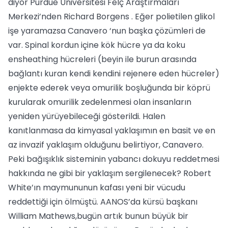
diyor Purdue Üniversitesi Felç Araştırmaları
Merkezi’nden Richard Borgens . Eğer polietilen glikol
işe yaramazsa Canavero ‘nun başka çözümleri de
var. Spinal kordun içine kök hücre ya da koku
ensheathing hücreleri (beyin ile burun arasında
bağlantı kuran kendi kendini rejenere eden hücreler)
enjekte ederek veya omurilik boşluğunda bir köprü
kurularak omurilik zedelenmesi olan insanların
yeniden yürüyebileceği gösterildi. Halen
kanıtlanmasa da kimyasal yaklaşımın en basit ve en
az invazif yaklaşım olduğunu belirtiyor, Canavero.
Peki bağışıklık sisteminin yabancı dokuyu reddetmesi
hakkında ne gibi bir yaklaşım sergilenecek? Robert
White’ın maymununun kafası yeni bir vücudu
reddettiği için ölmüştü. AANOS’da kürsü başkanı
William Mathews,bugün artık bunun büyük bir