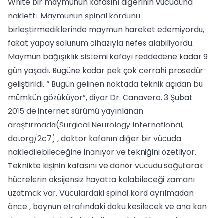
White bir maymunun kafasını diğerinin vücuduna
nakletti. Maymunun spinal kordunu
birleştirmediklerinde maymun hareket edemiyordu,
fakat yapay solunum cihazıyla nefes alabiliyordu.
Maymun bağışıklık sistemi kafayı reddedene kadar 9
gün yaşadı. Bugüne kadar pek çok cerrahi prosedür
geliştirildi. “ Bugün gelinen noktada teknik açıdan bu
mümkün gözüküyor”, diyor Dr. Canavero. 3 Şubat
2015’de internet sürümü yayınlanan
araştırmada(Surgical Neurology International,
doi.org/2c7) , doktor kafanın diğer bir vücuda
nakledilebileceğine inanıyor ve tekniğini özetliyor.
Teknikte kişinin kafasını ve donör vücudu soğutarak
hücrelerin oksijensiz hayatta kalabileceği zamanı
uzatmak var. Vüculardaki spinal kord ayrılmadan
önce , boynun etrafındaki doku kesilecek ve ana kan