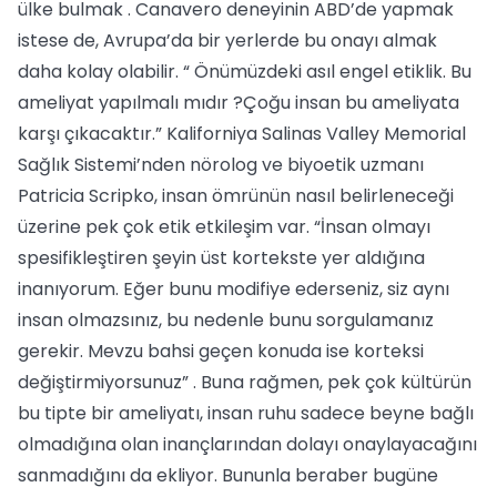
ülke bulmak . Canavero deneyinin ABD’de yapmak
istese de, Avrupa’da bir yerlerde bu onayı almak
daha kolay olabilir. “ Önümüzdeki asıl engel etiklik. Bu
ameliyat yapılmalı mıdır ?Çoğu insan bu ameliyata
karşı çıkacaktır.” Kaliforniya Salinas Valley Memorial
Sağlık Sistemi’nden nörolog ve biyoetik uzmanı
Patricia Scripko, insan ömrünün nasıl belirleneceği
üzerine pek çok etik etkileşim var. “İnsan olmayı
spesifikleştiren şeyin üst kortekste yer aldığına
inanıyorum. Eğer bunu modifiye ederseniz, siz aynı
insan olmazsınız, bu nedenle bunu sorgulamanız
gerekir. Mevzu bahsi geçen konuda ise korteksi
değiştirmiyorsunuz” . Buna rağmen, pek çok kültürün
bu tipte bir ameliyatı, insan ruhu sadece beyne bağlı
olmadığına olan inançlarından dolayı onaylayacağını
sanmadığını da ekliyor. Bununla beraber bugüne