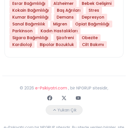
Esrar Bağımlılığı
Alzheimer
Bebek Gelişimi
Kokain Bağımlılığı
Baş Ağrıları
Stres
Kumar Bağımlılığı
Demans
Depresyon
Sanal Bağımlılık
Migren
Opiat Bağımlılığı
Parkinson
Kadın Hastalıkları
Sigara Bağımlılığı
Şizofreni
Obezite
Kardioloji
Bipolar Bozukluk
Cilt Bakımı
©
2026
e-Psikiyatri.com
, bir NPGRUP sitesidir,
Faceebok
Twitter
Youtube
Yukarı Çık
e-Psikiyatri.com bir NPGRUP sitesidir. Bu sitede verilen bilgiler, site