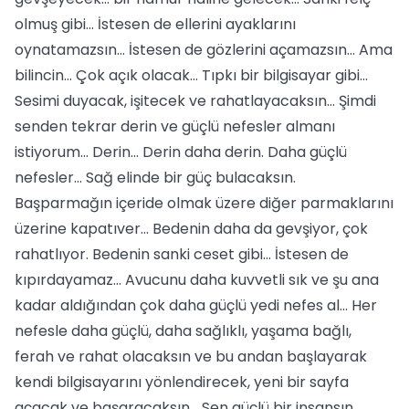
olmuş gibi... İstesen de ellerini ayaklarını
oynatamazsın... İstesen de gözlerini açamazsın... Ama
bilincin... Çok açık olacak... Tıpkı bir bilgisayar gibi...
Sesimi duyacak, işitecek ve rahatlayacaksın... Şimdi
senden tekrar derin ve güçlü nefesler almanı
istiyorum... Derin... Derin daha derin. Daha güçlü
nefesler... Sağ elinde bir güç bulacaksın.
Başparmağın içeride olmak üzere diğer parmaklarını
üzerine kapatıver... Bedenin daha da gevşiyor, çok
rahatlıyor. Bedenin sanki ceset gibi... İstesen de
kıpırdayamaz... Avucunu daha kuvvetli sık ve şu ana
kadar aldığından çok daha güçlü yedi nefes al... Her
nefesle daha güçlü, daha sağlıklı, yaşama bağlı,
ferah ve rahat olacaksın ve bu andan başlayarak
kendi bilgisayarını yönlendirecek, yeni bir sayfa
açacak ve başaracaksın... Sen güçlü bir insansın...