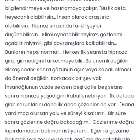
bilgilendirmeye ve hazırlamaya çalışır. "Bu ilk defa,
heyecanlı olabilirsin... İnsan olarak araştırıcı
olabilirsin... Hipnoz sırasında farklı şeyler
düşünebilirsin... Elimi oynatabilirmiyim?, gözlerimi
açabilir miyim?, gibi davranışlara kalkabilirsin...
Bunların hepsi normal... Herkes ilk seansta hipnoza
girip girmediğini farketmeyebilir. Bu önemli değildir.
Birkaç seans sonra gözünün açık veya kapalı olması
da önemli değildir. Korkacak bir şey yok.
İnsanoğlunun yüzde seksen beşi üç ile beş seans
sonra hipnozu yaşadığını kabullenebiliyor... İlk defada
girip sorunlarını daha ilk anda çözenler de var... "Bana
yardımca olursan yolu ve süreyi kısaltırız... Bir süre
sonra gözlerine doğru bakacağım... Gözlerime doğru
kıpırdamadan bakmanı istiyorum... Eğer iki gözüme
bakmak seni zorluyorsa tek gözüme de bakabilirsin...