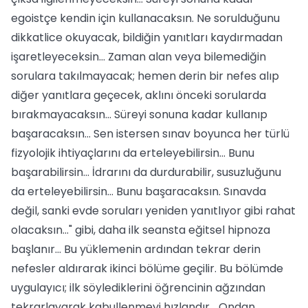
egoistçe kendin için kullanacaksın. Ne sorulduğunu
dikkatlice okuyacak, bildiğin yanıtları kaydırmadan
işaretleyeceksin... Zaman alan veya bilemediğin
sorulara takılmayacak; hemen derin bir nefes alıp
diğer yanıtlara geçecek, aklını önceki sorularda
bırakmayacaksın... Süreyi sonuna kadar kullanıp
başaracaksın... Sen istersen sınav boyunca her türlü
fizyolojik ihtiyaçlarını da erteleyebilirsin... Bunu
başarabilirsin... İdrarını da durdurabilir, susuzluğunu
da erteleyebilirsin... Bunu başaracaksın. Sınavda
değil, sanki evde soruları yeniden yanıtlıyor gibi rahat
olacaksın..." gibi, daha ilk seansta eğitsel hipnoza
başlanır... Bu yüklemenin ardından tekrar derin
nefesler aldırarak ikinci bölüme geçilir. Bu bölümde
uygulayıcı; ilk söylediklerini öğrencinin ağzından
tekrarlayarak kabullenmeyi hızlandır... Ondan