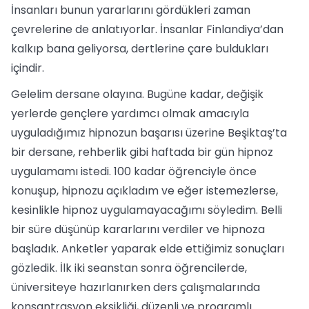
İnsanları bunun yararlarını gördükleri zaman
çevrelerine de anlatıyorlar. İnsanlar Finlandiya’dan
kalkıp bana geliyorsa, dertlerine çare buldukları
içindir.
Gelelim dersane olayına. Bugüne kadar, değişik
yerlerde gençlere yardımcı olmak amacıyla
uyguladığımız hipnozun başarısı üzerine Beşiktaş’ta
bir dersane, rehberlik gibi haftada bir gün hipnoz
uygulamamı istedi. 100 kadar öğrenciyle önce
konuşup, hipnozu açıkladım ve eğer istemezlerse,
kesinlikle hipnoz uygulamayacağımı söyledim. Belli
bir süre düşünüp kararlarını verdiler ve hipnoza
başladık. Anketler yaparak elde ettiğimiz sonuçları
gözledik. İlk iki seanstan sonra öğrencilerde,
üniversiteye hazırlanırken ders çalışmalarında
konsantrasyon eksikliği, düzenli ve programlı