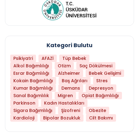
Kategori Bulutu
Psikiyatri
AFAZİ
Tüp Bebek
Alkol Bağımlılığı
Otizm
Saç Dökülmesi
Esrar Bağımlılığı
Alzheimer
Bebek Gelişimi
Kokain Bağımlılığı
Baş Ağrıları
Stres
Kumar Bağımlılığı
Demans
Depresyon
Sanal Bağımlılık
Migren
Opiat Bağımlılığı
Parkinson
Kadın Hastalıkları
Sigara Bağımlılığı
Şizofreni
Obezite
Kardioloji
Bipolar Bozukluk
Cilt Bakımı