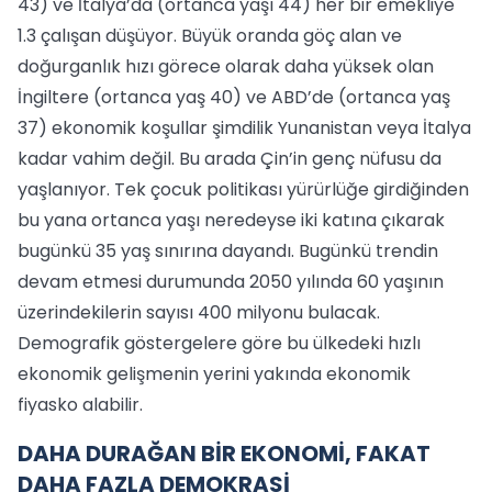
43) ve İtalya’da (ortanca yaşı 44) her bir emekliye
1.3 çalışan düşüyor. Büyük oranda göç alan ve
doğurganlık hızı görece olarak daha yüksek olan
İngiltere (ortanca yaş 40) ve ABD’de (ortanca yaş
37) ekonomik koşullar şimdilik Yunanistan veya İtalya
kadar vahim değil. Bu arada Çin’in genç nüfusu da
yaşlanıyor. Tek çocuk politikası yürürlüğe girdiğinden
bu yana ortanca yaşı neredeyse iki katına çıkarak
bugünkü 35 yaş sınırına dayandı. Bugünkü trendin
devam etmesi durumunda 2050 yılında 60 yaşının
üzerindekilerin sayısı 400 milyonu bulacak.
Demografik göstergelere göre bu ülkedeki hızlı
ekonomik gelişmenin yerini yakında ekonomik
fiyasko alabilir.
DAHA DURAĞAN BİR EKONOMİ, FAKAT
DAHA FAZLA DEMOKRASİ