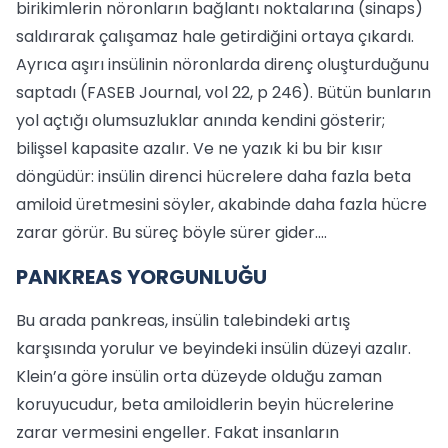
birikimlerin nöronların bağlantı noktalarına (sinaps)
saldırarak çalışamaz hale getirdiğini ortaya çıkardı.
Ayrıca aşırı insülinin nöronlarda direnç oluşturduğunu
saptadı (FASEB Journal, vol 22, p 246). Bütün bunların
yol açtığı olumsuzluklar anında kendini gösterir;
bilişsel kapasite azalır. Ve ne yazık ki bu bir kısır
döngüdür: insülin direnci hücrelere daha fazla beta
amiloid üretmesini söyler, akabinde daha fazla hücre
zarar görür. Bu süreç böyle sürer gider....
PANKREAS YORGUNLUĞU
Bu arada pankreas, insülin talebindeki artış
karşısında yorulur ve beyindeki insülin düzeyi azalır.
Klein’a göre insülin orta düzeyde olduğu zaman
koruyucudur, beta amiloidlerin beyin hücrelerine
zarar vermesini engeller. Fakat insanların