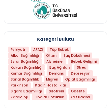
Kategori Bulutu
Psikiyatri
AFAZİ
Tüp Bebek
Alkol Bağımlılığı
Otizm
Saç Dökülmesi
Esrar Bağımlılığı
Alzheimer
Bebek Gelişimi
Kokain Bağımlılığı
Baş Ağrıları
Stres
Kumar Bağımlılığı
Demans
Depresyon
Sanal Bağımlılık
Migren
Opiat Bağımlılığı
Parkinson
Kadın Hastalıkları
Sigara Bağımlılığı
Şizofreni
Obezite
Kardioloji
Bipolar Bozukluk
Cilt Bakımı