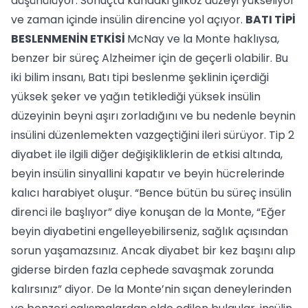
düşünülüyor. Sonuçta kandaki glikoz düzeyi yükseliyor
ve zaman içinde insülin direncine yol açıyor.
BATI TİPİ
BESLENMENİN ETKİSİ
McNay ve la Monte haklıysa,
benzer bir süreç Alzheimer için de geçerli olabilir. Bu
iki bilim insanı, Batı tipi beslenme şeklinin içerdiği
yüksek şeker ve yağın tetiklediği yüksek insülin
düzeyinin beyni aşırı zorladığını ve bu nedenle beynin
insülini düzenlemekten vazgeçtiğini ileri sürüyor. Tip 2
diyabet ile ilgili diğer değişikliklerin de etkisi altında,
beyin insülin sinyallini kapatır ve beyin hücrelerinde
kalıcı harabiyet oluşur. “Bence bütün bu süreç insülin
direnci ile başlıyor” diye konuşan de la Monte, “Eğer
beyin diyabetini engelleyebilirseniz, sağlık açısından
sorun yaşamazsınız. Ancak diyabet bir kez başını alıp
giderse birden fazla cephede savaşmak zorunda
kalırsınız” diyor. De la Monte’nin sıçan deneylerinden