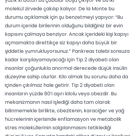
yazık ki bütün bu çabalar boşa çıkıyor ve bu iki
molekül zirvede çakılıp kalıyor. De la Monte bu
durumu açıklamak için şu benzetmeyi yapıyor: “Bu
durum içeride birilerinin olduğunu bildiğiniz bir evin
kapısını çalmaya benziyor. Ancak içerideki kişi kapıyı
açmamakta direttikçe siz kapıyı daha büyük bir
şiddetle yumrukluyorsunuz.” Pankreas talebi sonsuza
kadar karşılayamayacağı için Tip 2 diyabeti olan
insanlar çoğunlukla anormal derecede düşük insülin
düzeyine sahip olurlar. Kilo almak bu sorunu daha da
içinden çıkılmaz hale getirir. Tip 2 diyabeti olan
insanların yüzde 80’i aşırı kilolu veya obezdir. Bu
mekanizmanın nasıl işlediği daha tam olarak
bilinmemekle birlikte, obezitenin, karaciğer ve yağ
hücrelerinin içerisinde enflamasyon ve metabolik
stres moleküllerinin salgılanmasını tetiklediği