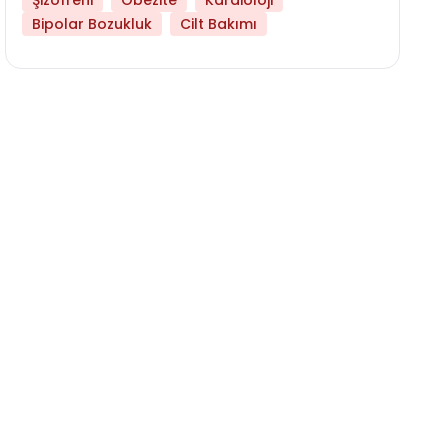
Şizofreni
Obezite
Kardioloji
Bipolar Bozukluk
Cilt Bakımı