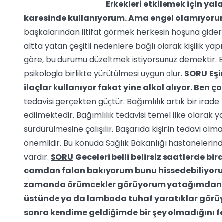
Erkekleri etkilemek için ya
karesinde kullanıyorum. Ama engel olamıyoru
başkalarından iltifat görmek herkesin hoşuna gider; faka
altta yatan çeşitli nedenlere bağlı olarak kişilik yap
göre, bu durumu düzeltmek istiyorsunuz demektir. Bi
psikologla birlikte yürütülmesi uygun olur.
SORU
Eşi
ilaçlar kullanıyor fakat yine alkol alıyor. Ben
tedavisi gerçekten güçtür. Bağımlılık artık bir irade
edilmektedir. Bağımlılık tedavisi temel ilke olarak y
sürdürülmesine çalışılır. Başarıda kişinin tedavi olma
önemlidir. Bu konuda Sağlık Bakanlığı hastanelerind
vardır.
SORU
Geceleri belli belirsiz saatlerde b
camdan falan bakıyorum bunu hissedebiliyor
zamanda örümcekler görüyorum yatağımdan fır
üstünde ya da lambada tuhaf yaratıklar görüyo
sonra kendime geldiğimde bir şey olmadığını f