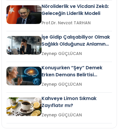
Nöroliderlik ve Vicdani Zekâ:
Geleceğin Liderlik Modeli
Prof.Dr. Nevzat TARHAN
İşe Gidip Çalışabiliyor Olmak
Sağlıklı Olduğunuz Anlamına
Gelir mi?
Zeynep GÜÇLÜCAN
Konuşurken “Şey” Demek
Erken Demans Belirtisi
Olabilir mi?
Zeynep GÜÇLÜCAN
Kahveye Limon Sıkmak
Zayıflatır mı?
Zeynep GÜÇLÜCAN