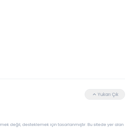
Hangi Yaşta Hangi Testi Yaptırmanız Gerekt
Yukarı Çık
 etmek değil, desteklemek için tasarlanmıştır. Bu sitede yer alan