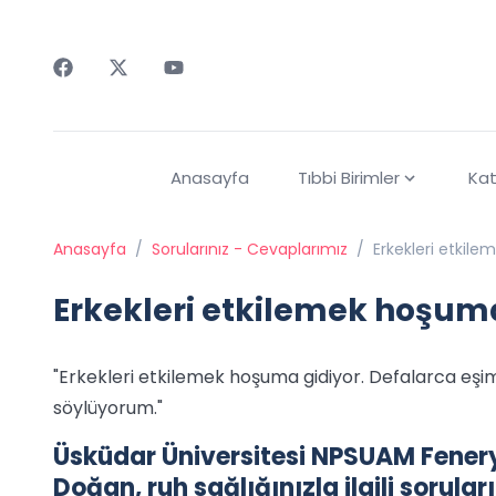
Faceebok
Twitter
Youtube
Anasayfa
Tıbbi Birimler
Kat
Anasayfa
/
Sorularınız - Cevaplarımız
/
Erkekleri etkil
Erkekleri etkilemek hoşum
"Erkekleri etkilemek hoşuma gidiyor. Defalarca eşimi
söylüyorum."
Üsküdar Üniversitesi NPSUAM Feneryo
Doğan, ruh sağlığınızla ilgili sorula