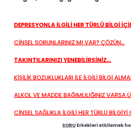
DEPRESYONLA İLGİLİ HER TÜRLÜ BİLGİ İÇİN
CİNSEL SORUNLARINIZ MI VAR? ÇÖZÜN...
TAKINTILARINIZI YENEBİLİRSİNİZ...
KİŞİLİK BOZUKLUKLARI İLE İLGİLİ BİLGİ ALMAK
ALKOL VE MADDE BAĞIMLILIĞINIZ VARSA ÜZÜ
CİNSEL SAĞLIKLA İLGİLİ HER TÜRLÜ BİLGİYİ
SORU
Erkekleri etkilemek ho