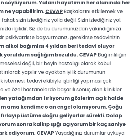
lan söylüyorum. Yalanı hayatımın her alanında her
m ne yapabilirim.
CEVAP
Başkalarını etkilemek ve
t sizin izlediğiniz yolla değil. Sizin izlediğiniz yol,
ınızla ilgilidir. Siz de bu durumunuzdan yakındığınıza
r psikiyatriste başvurmanız, gerekirse tedavinizin
m alkol bağımlısı 4 yıldan beri tedavi oluyor
 çok yoruldum sağlığım bozuldu.
CEVAP
Bağımlılığın
 meselesi değil, bir beyin hastalığı olarak kabul
atırılarak yapılır ve ayaktan iyilik durumunun
k istemesi, tedavi ekibiyle işbirliği yapması çok
e ve özel hastanelerde başarılı sonuç alan klinikler
irden yatağımdan fırlıyorum gözlerim açık halde
um ama kendime o an engel olamıyorum. Çoğu
layıp üstüme doğru geliyorlar sürekli. Dolap
rum sonra kalkıp ışığı açıyorum bir kaç saniye
ark ediyorum.
CEVAP
Yaşadığınız durumlar uykuya