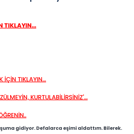
 TIKLAYIN...
 İÇİN TIKLAYIN...
LMEYİN, KURTULABİLİRSİNİZ'...
 ÖĞRENİN..
şuma gidiyor. Defalarca eşimi aldattım. Bilerek.