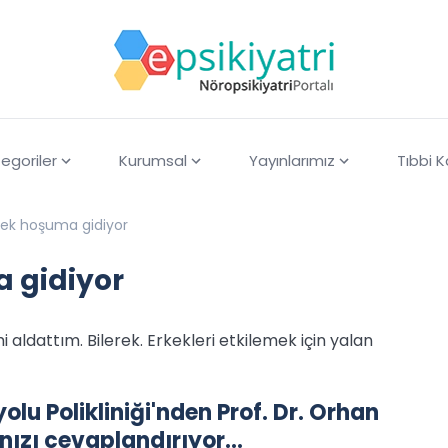
egoriler
Kurumsal
Yayınlarımız
Tıbbi 
emek hoşuma gidiyor
a gidiyor
 aldattım. Bilerek. Erkekleri etkilemek için yalan
lu Polikliniği'nden Prof. Dr. Orhan
rınızı cevaplandırıyor…