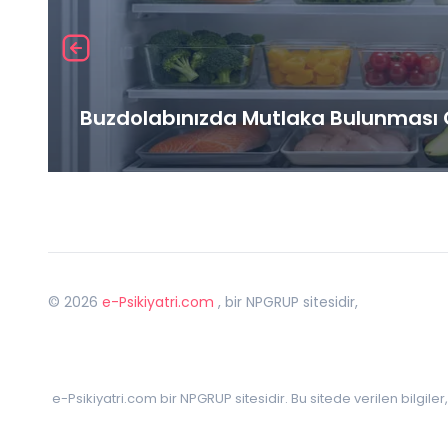
Buzdolabınızda Mutlaka Bulunması G
©
2026
e-Psikiyatri.com
, bir NPGRUP sitesidir,
e-Psikiyatri.com bir NPGRUP sitesidir. Bu sitede verilen bilgile