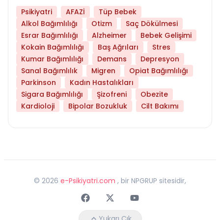
Psikiyatri
AFAZİ
Tüp Bebek
Alkol Bağımlılığı
Otizm
Saç Dökülmesi
Esrar Bağımlılığı
Alzheimer
Bebek Gelişimi
Kokain Bağımlılığı
Baş Ağrıları
Stres
Kumar Bağımlılığı
Demans
Depresyon
Sanal Bağımlılık
Migren
Opiat Bağımlılığı
Parkinson
Kadın Hastalıkları
Sigara Bağımlılığı
Şizofreni
Obezite
Kardioloji
Bipolar Bozukluk
Cilt Bakımı
©
2026
e-Psikiyatri.com
, bir NPGRUP sitesidir,
Faceebok
Twitter
Youtube
Yukarı Çık