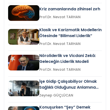
Kriz zamanlarında zihinsel zırh
Prof.Dr. Nevzat TARHAN
Klasik ve Karizmatik Modellerin
Ötesinde “Bilimsel Liderlik”
Prof.Dr. Nevzat TARHAN
Nöroliderlik ve Vicdani Zekâ:
Geleceğin Liderlik Modeli
Prof.Dr. Nevzat TARHAN
İşe Gidip Çalışabiliyor Olmak
Sağlıklı Olduğunuz Anlamına
Gelir mi?
Zeynep GÜÇLÜCAN
Konuşurken “Şey” Demek