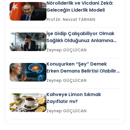
Nöroliderlik ve Vicdani Zekâ:
Geleceğin Liderlik Modeli
Prof.Dr. Nevzat TARHAN
İşe Gidip Çalışabiliyor Olmak
Sağlıklı Olduğunuz Anlamına
Gelir mi?
Zeynep GÜÇLÜCAN
Konuşurken “Şey” Demek
Erken Demans Belirtisi Olabilir
mi?
Zeynep GÜÇLÜCAN
Kahveye Limon Sıkmak
Zayıflatır mı?
Zeynep GÜÇLÜCAN