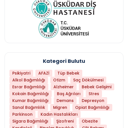
Kategori Bulutu
Psikiyatri
AFAZİ
Tüp Bebek
Alkol Bağımlılığı
Otizm
Saç Dökülmesi
Esrar Bağımlılığı
Alzheimer
Bebek Gelişimi
Kokain Bağımlılığı
Baş Ağrıları
Stres
Kumar Bağımlılığı
Demans
Depresyon
Sanal Bağımlılık
Migren
Opiat Bağımlılığı
Parkinson
Kadın Hastalıkları
Sigara Bağımlılığı
Şizofreni
Obezite
Kardioloji
Bipolar Bozukluk
Cilt Bakımı