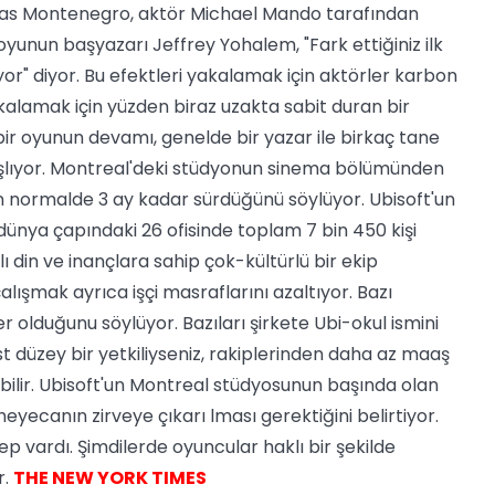
Vaas Montenegro, aktör Michael Mando tarafından
unun başyazarı Jeffrey Yohalem, "Fark ettiğiniz ilk
ıyor" diyor. Bu efektleri yakalamak için aktörler karbon
yakalamak için yüzden biraz uzakta sabit duran bir
bir oyunun devamı, genelde bir yazar ile birkaç tane
şlıyor. Montreal'deki stüdyonun sinema bölümünden
n normalde 3 ay kadar sürdüğünü söylüyor. Ubisoft'un
ünya çapındaki 26 ofisinde toplam 7 bin 450 kişi
lı din ve inançlara sahip çok-kültürlü bir ekip
lışmak ayrıca işçi masraflarını azaltıyor. Bazı
yer olduğunu söylüyor. Bazıları şirkete Ubi-okul ismini
t düzey bir yetkiliyseniz, rakiplerinden daha az maaş
yabilir. Ubisoft'un Montreal stüdyosunun başında olan
heyecanın zirveye çıkarı lması gerektiğini belirtiyor.
lep vardı. Şimdilerde oyuncular haklı bir şekilde
r.
THE NEW YORK TIMES