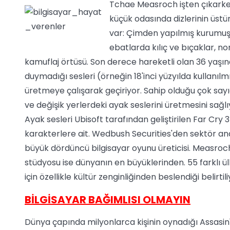
Tchae Measroch işten çıkarken 
küçük odasında dizlerinin üstü
var: Çimden yapılmış kurumuş H
ebatlarda kılıç ve bıçaklar,
kamuflaj örtüsü. Son derece hareketli olan 36 yaş
duymadığı sesleri (örneğin 18'inci yüzyılda kullanılm
üretmeye çalışarak geçiriyor. Sahip olduğu çok say
ve değişik yerlerdeki ayak seslerini üretmesini sağlı
Ayak sesleri Ubisoft tarafından geliştirilen Far Cr
karakterlere ait. Wedbush Securities'den sektör ana
büyük dördüncü bilgisayar oyunu üreticisi. Measroch'
stüdyosu ise dünyanın en büyüklerinden. 55 farklı ülk
için özellikle kültür zenginliğinden beslendiği belirtili
BİLGİSAYAR BAĞIMLISI OLMAYIN
Dünya çapında milyonlarca kişinin oynadığı Assasin