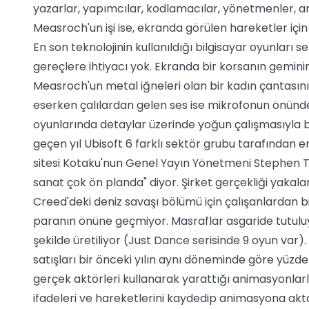
yazarlar, yapımcılar, kodlamacılar, yönetmenler, ani
Measroch'un işi ise, ekranda görülen hareketler için
En son teknolojinin kullanıldığı bilgisayar oyunları
gereçlere ihtiyacı yok. Ekranda bir korsanın gemini
Measroch'un metal iğneleri olan bir kadın çantasını
eserken çalılardan gelen ses ise mikrofonun önünde 
oyunlarında detaylar üzerinde yoğun çalışmasıyla bi
geçen yıl Ubisoft 6 farklı sektör grubu tarafından en 
sitesi Kotaku'nun Genel Yayın Yönetmeni Stephen Toli
sanat çok ön planda" diyor. Şirket gerçekliği yakala
Creed'deki deniz savaşı bölümü için çalışanlardan b
paranın önüne geçmiyor. Masraflar asgaride tutuluyo
şekilde üretiliyor (Just Dance serisinde 9 oyun var).
satışları bir önceki yılın aynı döneminde göre yüzde 2
gerçek aktörleri kullanarak yarattığı animasyonlarla
ifadeleri ve hareketlerini kaydedip animasyona akt