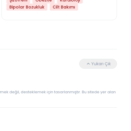
Şizofreni
Obezite
Kardioloji
Bipolar Bozukluk
Cilt Bakımı
Hangi Yaşta Hangi Testi Yaptırmanız Gerekt
Yukarı Çık
 etmek değil, desteklemek için tasarlanmıştır. Bu sitede yer alan