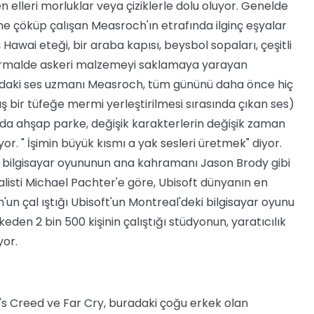
elleri morluklar veya çiziklerle dolu oluyor. Genelde
ne çöküp çalışan Measroch'ın etrafında ilginç eşyalar
awai eteği, bir araba kapısı, beysbol sopaları, çeşitli
 normalde askeri malzemeyi saklamaya yarayan
ındaki ses uzmanı Measroch, tüm gününü daha önce hiç
ış bir tüfeğe mermi yerleştirilmesi sırasında çıkan ses)
ıda ahşap parke, değişik karakterlerin değişik zaman
yor. " İşimin büyük kısmı a yak sesleri üretmek" diyor.
y 3 bilgisayar oyununun ana kahramanı Jason Brody gibi
listi Michael Pachter'e göre, Ubisoft dünyanın en
un çal ıştığı Ubisoft'un Montreal'deki bilgisayar oyunu
eden 2 bin 500 kişinin çalıştığı stüdyonun, yaratıcılık
yor.
's Creed ve Far Cry, buradaki çoğu erkek olan