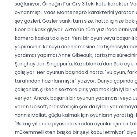
sağlanıyor. Örneğin Far Cry 3'teki kötü karakter 
oynanmıştı. Vaas Montenegro karakterini yaratan oy
şey gözleri. Gözler sanki tam size, hatta içinize bak
fiber bir kask giyiyor. Aktörün tüm yüz ifadelerini 
kamera kaska takılıyor. Yeni bir oyun veya başarılı 
yapımcının konuyu derinlemesine tartışmasıyla ba
yardımcı yapımcı Anne Gibeault, tartışma sürecini
Şanghay'dan Singapur'a, Kazablanka'dan Bükreş'e, d
çalışıyor. Her oyunun başındaki notta, "Bu oyun, fark
tarafından hazırlanmıştır" yazıyor. Dünya çapında ça
çalışanlar, şirketin sektöre giriş yapmak için iyi bir 
veriyor. Ancak başarılı bir oyunun yapımcısı veya üs
veren Ubisoft, transfer için çok da iyi bir yer olma
Yannis Mallat, güçlü kalmak için oyunların yarattığı 
"Birkaç yıl önce piyasada sıradan oyunlar için bir ta
mükemmellikten başka bir şeyi kabul etmiyor" diyo