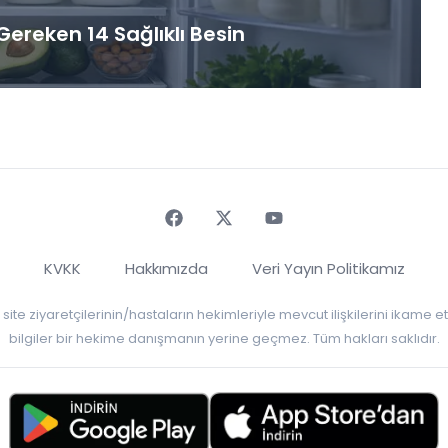
ereken 14 Sağlıklı Besin
Faceebok
Twitter
Youtube
KVKK
Hakkımızda
Veri Yayın Politikamız
r, site ziyaretçilerinin/hastaların hekimleriyle mevcut ilişkilerini ikame
bilgiler bir hekime danışmanın yerine geçmez. Tüm hakları saklıdır.