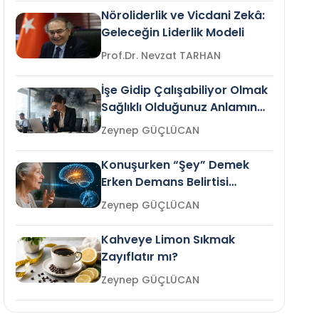
Nöroliderlik ve Vicdani Zekâ:
Geleceğin Liderlik Modeli
Prof.Dr. Nevzat TARHAN
İşe Gidip Çalışabiliyor Olmak
Sağlıklı Olduğunuz Anlamına
Gelir mi?
Zeynep GÜÇLÜCAN
Konuşurken “Şey” Demek
Erken Demans Belirtisi
Olabilir mi?
Zeynep GÜÇLÜCAN
Kahveye Limon Sıkmak
Zayıflatır mı?
Zeynep GÜÇLÜCAN