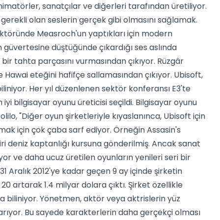
matörler, sanatçılar ve diğerleri tarafından üretiliyor.
 gerekli olan seslerin gerçek gibi olmasını sağlamak.
 sektöründe Measroch'un yaptıkları için modern
n güvertesine düştüğünde çıkardığı ses aslında
 bir tahta parçasını vurmasından çıkıyor. Rüzgâr
Hawai eteğini hafifçe sallamasından çıkıyor. Ubisoft,
liniyor. Her yıl düzenlenen sektör konferansı E3'te
iyi bilgisayar oyunu üreticisi seçildi. Bilgisayar oyunu
lo, "Diğer oyun şirketleriyle kıyaslanınca, Ubisoft için
mak için çok çaba sarf ediyor. Örneğin Assasin's
iri deniz kaptanlığı kursuna gönderilmiş. Ancak sanat
r ve daha ucuz üretilen oyunların yenileri seri bir
 31 Aralık 2012'ye kadar geçen 9 ay içinde şirketin
0 artarak 1.4 milyar dolara çıktı. Şirket özellikle
 biliniyor. Yönetmen, aktör veya aktrislerin yüz
arıyor. Bu sayede karakterlerin daha gerçekçi olması