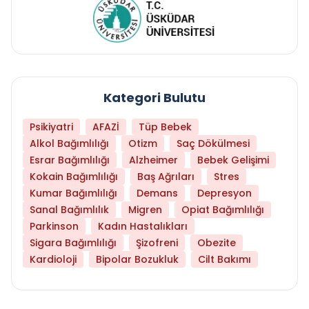
Kategori Bulutu
Psikiyatri
AFAZİ
Tüp Bebek
Alkol Bağımlılığı
Otizm
Saç Dökülmesi
Esrar Bağımlılığı
Alzheimer
Bebek Gelişimi
Kokain Bağımlılığı
Baş Ağrıları
Stres
Kumar Bağımlılığı
Demans
Depresyon
Sanal Bağımlılık
Migren
Opiat Bağımlılığı
Parkinson
Kadın Hastalıkları
Sigara Bağımlılığı
Şizofreni
Obezite
Kardioloji
Bipolar Bozukluk
Cilt Bakımı