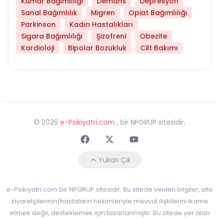
Kumar Bağımlılığı
Demans
Depresyon
Sanal Bağımlılık
Migren
Opiat Bağımlılığı
Parkinson
Kadın Hastalıkları
Sigara Bağımlılığı
Şizofreni
Obezite
Kardioloji
Bipolar Bozukluk
Cilt Bakımı
©
2026
e-Psikiyatri.com
, bir NPGRUP sitesidir,
Faceebok
Twitter
Youtube
Yukarı Çık
e-Psikiyatri.com bir NPGRUP sitesidir. Bu sitede verilen bilgiler, site
ziyaretçilerinin/hastaların hekimleriyle mevcut ilişkilerini ikame
etmek değil, desteklemek için tasarlanmıştır. Bu sitede yer alan