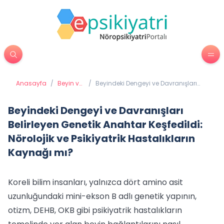
Anasayfa
/
Beyin ve
/
Beyindeki Dengeyi ve Davranışları
Davranış
Belirleyen Genetik Anahtar Keşfedildi:
Nörolojik ve Psikiyatrik Hastalıkların
Kaynağı mı?
Beyindeki Dengeyi ve Davranışları
Belirleyen Genetik Anahtar Keşfedildi:
Nörolojik ve Psikiyatrik Hastalıkların
Kaynağı mı?
Koreli bilim insanları, yalnızca dört amino asit
uzunluğundaki mini-ekson B adlı genetik yapının,
otizm, DEHB, OKB gibi psikiyatrik hastalıkların