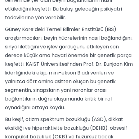
temelinde yer alan beyin bağlantılarını nasıl
etkilediğini keşfetti. Bu buluş, geleceğin psikiyatri
tedavilerine yön verebilir.
Güney Kore’deki Temel Bilimler Enstitüsü (IBS)
araştırmacıları, beyin hücrelerinin nasıl bağlandığını,
sinyal ilettiğini ve işlev gördüğünü etkileyen son
derece küçük ama hayati önemde bir genetik parça
keşfetti. KAIST Üniversitesi’nden Prof. Dr. Eunjoon Kim
liderliğindeki ekip, mini-ekson B adı verilen ve
yalnızca dört amino asitten oluşan bu genetik
segmentin, sinapsların yani nöronlar arası
bağlantıların doğru oluşumunda kritik bir rol
oynadığını ortaya koydu.
Bu keşif, otizm spektrum bozukluğu (ASD), dikkat
eksikliği ve hiperaktivite bozukluğu (DEHB), obsesif
kompulsif bozukluk (OKB) ve huzursuz bacak