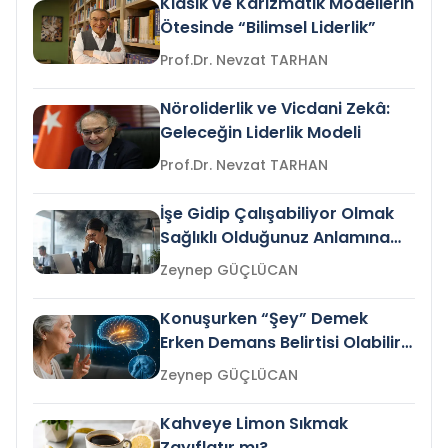
Klasik ve Karizmatik Modellerin
Ötesinde “Bilimsel Liderlik”
Prof.Dr. Nevzat TARHAN
Nöroliderlik ve Vicdani Zekâ:
Geleceğin Liderlik Modeli
Prof.Dr. Nevzat TARHAN
İşe Gidip Çalışabiliyor Olmak
Sağlıklı Olduğunuz Anlamına
Gelir mi?
Zeynep GÜÇLÜCAN
Konuşurken “Şey” Demek
Erken Demans Belirtisi Olabilir
mi?
Zeynep GÜÇLÜCAN
Kahveye Limon Sıkmak
Zayıflatır mı?