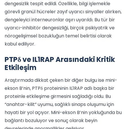
dengesizlik tespit edildi. Özellikle, bilgi işlemekle
görevli granül hücreler zayıf uyarıcı sinyaller alırken,
dengeleyici interneuronlar aşırı uyarıldı. Bu tür bir
uyarıcı-inhibitör dengesizliği, birçok psikiyatrik ve
nörogelişimsel bozukluğun temel belirtisi olarak
kabul ediliyor.
PTPδ ve IL1RAP Arasındaki Kritik
Etkileşim
Araştırmada dikkat çeken bir diğer bulgu ise mini-
ekson B’nin, PTPδ proteininin IL1RAP adlı başka bir
proteinle etkileşime girmesini sağladığı oldu. Bu
“anahtar-kilit” uyumu, sağlıklı sinaps oluşumu için
hayati bir yol açıyor. Mini-ekson B’nin yokluğunda bu
bağlantı bozuluyor ve sonuç olarak beyin
devrelerinde anormallikler gelişiyor.