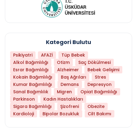
Kategori Bulutu
Psikiyatri
AFAZİ
Tüp Bebek
Alkol Bağımlılığı
Otizm
Saç Dökülmesi
Esrar Bağımlılığı
Alzheimer
Bebek Gelişimi
Kokain Bağımlılığı
Baş Ağrıları
Stres
Kumar Bağımlılığı
Demans
Depresyon
Sanal Bağımlılık
Migren
Opiat Bağımlılığı
Parkinson
Kadın Hastalıkları
Sigara Bağımlılığı
Şizofreni
Obezite
Kardioloji
Bipolar Bozukluk
Cilt Bakımı