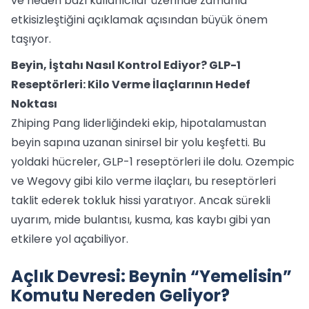
ve neden bazı kullanıcılar üzerinde zamanla
etkisizleştiğini açıklamak açısından büyük önem
taşıyor.
Beyin, İştahı Nasıl Kontrol Ediyor? GLP-1
Reseptörleri: Kilo Verme İlaçlarının Hedef
Noktası
Zhiping Pang liderliğindeki ekip, hipotalamustan
beyin sapına uzanan sinirsel bir yolu keşfetti. Bu
yoldaki hücreler, GLP-1 reseptörleri ile dolu. Ozempic
ve Wegovy gibi kilo verme ilaçları, bu reseptörleri
taklit ederek tokluk hissi yaratıyor. Ancak sürekli
uyarım, mide bulantısı, kusma, kas kaybı gibi yan
etkilere yol açabiliyor.
Açlık Devresi: Beynin “Yemelisin”
Komutu Nereden Geliyor?