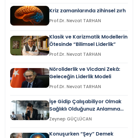
Kriz zamanlarında zihinsel zırh
Prof.Dr. Nevzat TARHAN
Klasik ve Karizmatik Modellerin
Ötesinde “Bilimsel Liderlik”
Prof.Dr. Nevzat TARHAN
Nöroliderlik ve Vicdani Zekâ:
Geleceğin Liderlik Modeli
Prof.Dr. Nevzat TARHAN
İşe Gidip Çalışabiliyor Olmak
Sağlıklı Olduğunuz Anlamına
Gelir mi?
Zeynep GÜÇLÜCAN
Konuşurken “Şey” Demek