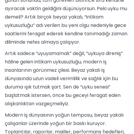
günün sonunda, tüm görevleri bitirince sıra kendine
ayıracak vaktin geldiğini düşünüyorsun. Peki uyku mu
demeli? Artık birçok beyaz yakalı, “intikam
uykusuzluğu” adı verilen bu yeni olgu nedeniyle gece
saatlerini feragat ederek kendine tanımadığı zaman
diliminde nefes almaya çalışıyor.
Artık sadece “uyuyamamak” değil, “uykuya direniş”
hâline gelen intikam uykusuzluğu, modern iş
insanlarının görünmez çilesi. Beyaz yakalı iş
dünyasında uzun vadeli verimlilik ve sağlık için bu
duruma ışık tutmak şart. Sen de “uyku senesi”
başlatmak istersen, önce bu geceyi feragat eden
alışkanlıktan vazgeçmeliyiz.
Modern iş dünyasının yoğun temposu, beyaz yakalı
çalışanlar üzerinde yoğun bir baskı kuruyor.
Toplantılar, raporlar, mailler, performans hedefleri,