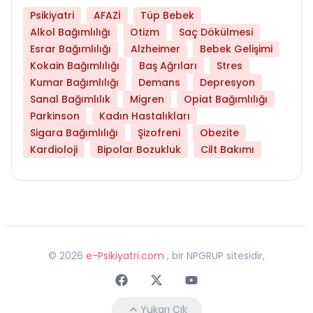
Psikiyatri
AFAZİ
Tüp Bebek
Alkol Bağımlılığı
Otizm
Saç Dökülmesi
Esrar Bağımlılığı
Alzheimer
Bebek Gelişimi
Kokain Bağımlılığı
Baş Ağrıları
Stres
Kumar Bağımlılığı
Demans
Depresyon
Sanal Bağımlılık
Migren
Opiat Bağımlılığı
Parkinson
Kadın Hastalıkları
Sigara Bağımlılığı
Şizofreni
Obezite
Kardioloji
Bipolar Bozukluk
Cilt Bakımı
©
2026
e-Psikiyatri.com
, bir NPGRUP sitesidir,
Faceebok
Twitter
Youtube
Yukarı Çık