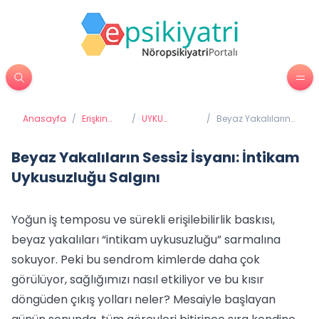
Anasayfa
/
Erişkin
/
UYKU
/
Beyaz Yakalıların
Psikiyatrisi
BOZUKLUKLARI
Sessiz İsyanı:
İntikam
Uykusuzluğu
Beyaz Yakalıların Sessiz İsyanı: İntikam
Salgını
Uykusuzluğu Salgını
Yoğun iş temposu ve sürekli erişilebilirlik baskısı,
beyaz yakalıları “intikam uykusuzluğu” sarmalına
sokuyor. Peki bu sendrom kimlerde daha çok
görülüyor, sağlığımızı nasıl etkiliyor ve bu kısır
döngüden çıkış yolları neler? Mesaiyle başlayan