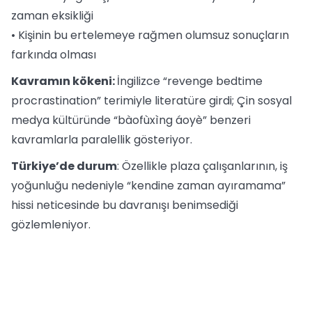
zaman eksikliği
• Kişinin bu ertelemeye rağmen olumsuz sonuçların
farkında olması
Kavramın kökeni:
İngilizce “revenge bedtime
procrastination” terimiyle literatüre girdi; Çin sosyal
medya kültüründe “bàofùxìng áoyè” benzeri
kavramlarla paralellik gösteriyor.
Türkiye’de durum
: Özellikle plaza çalışanlarının, iş
yoğunluğu nedeniyle “kendine zaman ayıramama”
hissi neticesinde bu davranışı benimsediği
gözlemleniyor.