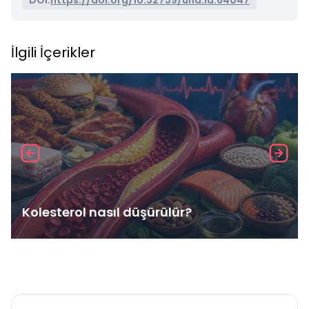
DOI:
https://doi.org/10.32739/uha.id.64047
İlgili İçerikler
Kolesterol nasıl düşürülür?