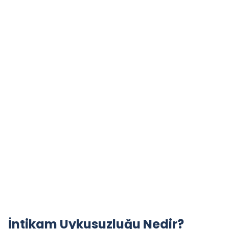
İntikam Uykusuzluğu Nedir?