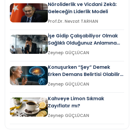
Nöroliderlik ve Vicdani Zekâ:
Geleceğin Liderlik Modeli
Prof.Dr. Nevzat TARHAN
İşe Gidip Çalışabiliyor Olmak
Sağlıklı Olduğunuz Anlamına
Gelir mi?
Zeynep GÜÇLÜCAN
Konuşurken “Şey” Demek
Erken Demans Belirtisi Olabilir
mi?
Zeynep GÜÇLÜCAN
Kahveye Limon Sıkmak
Zayıflatır mı?
Zeynep GÜÇLÜCAN