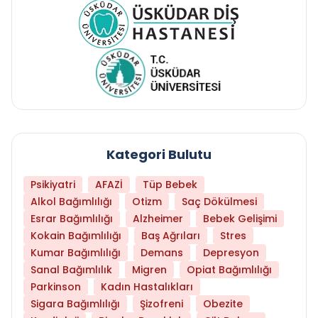
Kategori Bulutu
Psikiyatri
AFAZİ
Tüp Bebek
Alkol Bağımlılığı
Otizm
Saç Dökülmesi
Esrar Bağımlılığı
Alzheimer
Bebek Gelişimi
Kokain Bağımlılığı
Baş Ağrıları
Stres
Kumar Bağımlılığı
Demans
Depresyon
Sanal Bağımlılık
Migren
Opiat Bağımlılığı
Parkinson
Kadın Hastalıkları
Sigara Bağımlılığı
Şizofreni
Obezite