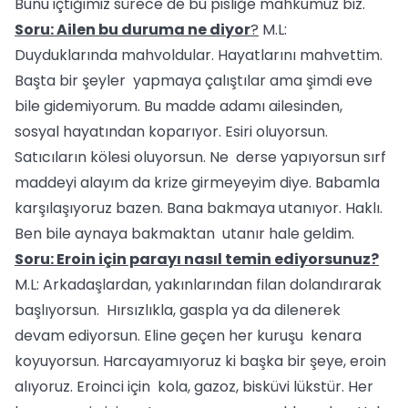
Bunu içtiğimiz sürece de bu pisliğe mahkumuz biz.
Soru: Ailen bu duruma ne diyor
?
M.L:
Duyduklarında mahvoldular. Hayatlarını mahvettim.
Başta bir şeyler yapmaya çalıştılar ama şimdi eve
bile gidemiyorum. Bu madde adamı ailesinden,
sosyal hayatından koparıyor. Esiri oluyorsun.
Satıcıların kölesi oluyorsun. Ne derse yapıyorsun sırf
maddeyi alayım da krize girmeyeyim diye. Babamla
karşılaşıyoruz bazen. Bana bakmaya utanıyor. Haklı.
Ben bile aynaya bakmaktan utanır hale geldim.
Soru: Eroin için parayı nasıl temin ediyorsunuz?
M.L: Arkadaşlardan, yakınlarından filan dolandırarak
başlıyorsun. Hırsızlıkla, gaspla ya da dilenerek
devam ediyorsun. Eline geçen her kuruşu kenara
koyuyorsun. Harcayamıyoruz ki başka bir şeye, eroin
alıyoruz. Eroinci için kola, gazoz, bisküvi lükstür. Her