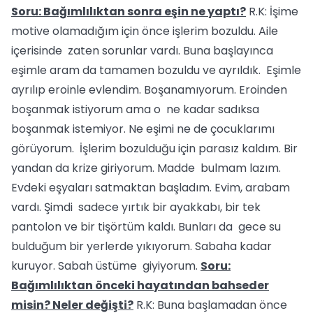
Soru: Bağımlılıktan sonra eşin ne yaptı?
R.K: İşime
motive olamadığım için önce işlerim bozuldu. Aile
içerisinde zaten sorunlar vardı. Buna başlayınca
eşimle aram da tamamen bozuldu ve ayrıldık. Eşimle
ayrılıp eroinle evlendim. Boşanamıyorum. Eroinden
boşanmak istiyorum ama o ne kadar sadıksa
boşanmak istemiyor. Ne eşimi ne de çocuklarımı
görüyorum. İşlerim bozulduğu için parasız kaldım. Bir
yandan da krize giriyorum. Madde bulmam lazım.
Evdeki eşyaları satmaktan başladım. Evim, arabam
vardı. Şimdi sadece yırtık bir ayakkabı, bir tek
pantolon ve bir tişörtüm kaldı. Bunları da gece su
bulduğum bir yerlerde yıkıyorum. Sabaha kadar
kuruyor. Sabah üstüme giyiyorum.
Soru:
Bağımlılıktan önceki hayatından bahseder
misin? Neler değişti?
R.K: Buna başlamadan önce