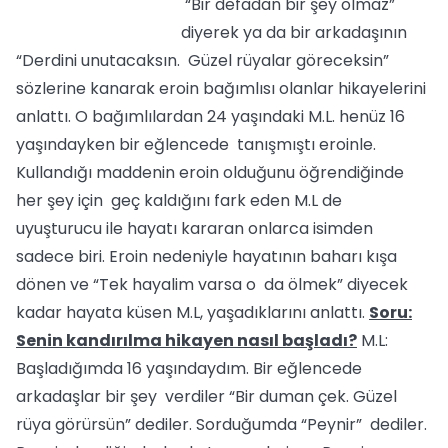
“Bir defadan bir şey olmaz”
diyerek ya da bir arkadaşının
“Derdini unutacaksın. Güzel rüyalar göreceksin”
sözlerine kanarak eroin bağımlısı olanlar hikayelerini
anlattı. O bağımlılardan 24 yaşındaki M.L. henüz 16
yaşındayken bir eğlencede tanışmıştı eroinle.
Kullandığı maddenin eroin olduğunu öğrendiğinde
her şey için geç kaldığını fark eden M.L de
uyuşturucu ile hayatı kararan onlarca isimden
sadece biri. Eroin nedeniyle hayatının baharı kışa
dönen ve “Tek hayalim varsa o da ölmek” diyecek
kadar hayata küsen M.L, yaşadıklarını anlattı.
Soru:
Senin kandırılma hikayen nasıl başladı?
M.L:
Başladığımda 16 yaşındaydım. Bir eğlencede
arkadaşlar bir şey verdiler “Bir duman çek. Güzel
rüya görürsün” dediler. Sorduğumda “Peynir” dediler.