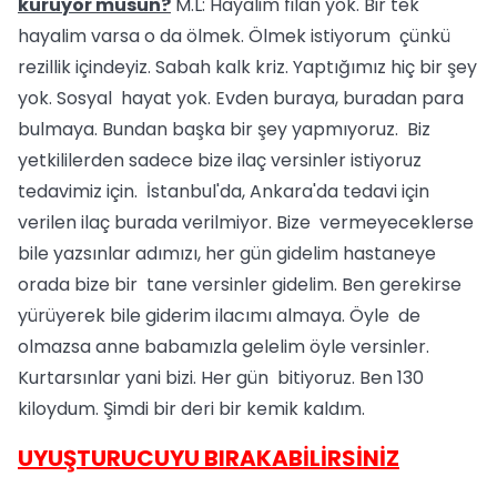
kuruyor musun?
M.L: Hayalim filan yok. Bir tek
hayalim varsa o da ölmek. Ölmek istiyorum çünkü
rezillik içindeyiz. Sabah kalk kriz. Yaptığımız hiç bir şey
yok. Sosyal hayat yok. Evden buraya, buradan para
bulmaya. Bundan başka bir şey yapmıyoruz. Biz
yetkililerden sadece bize ilaç versinler istiyoruz
tedavimiz için. İstanbul'da, Ankara'da tedavi için
verilen ilaç burada verilmiyor. Bize vermeyeceklerse
bile yazsınlar adımızı, her gün gidelim hastaneye
orada bize bir tane versinler gidelim. Ben gerekirse
yürüyerek bile giderim ilacımı almaya. Öyle de
olmazsa anne babamızla gelelim öyle versinler.
Kurtarsınlar yani bizi. Her gün bitiyoruz. Ben 130
kiloydum. Şimdi bir deri bir kemik kaldım.
UYUŞTURUCUYU BIRAKABİLİRSİNİZ