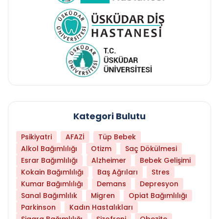
Kategori Bulutu
Psikiyatri
AFAZİ
Tüp Bebek
Alkol Bağımlılığı
Otizm
Saç Dökülmesi
Esrar Bağımlılığı
Alzheimer
Bebek Gelişimi
Kokain Bağımlılığı
Baş Ağrıları
Stres
Kumar Bağımlılığı
Demans
Depresyon
Sanal Bağımlılık
Migren
Opiat Bağımlılığı
Parkinson
Kadın Hastalıkları
Sigara Bağımlılığı
Şizofreni
Obezite