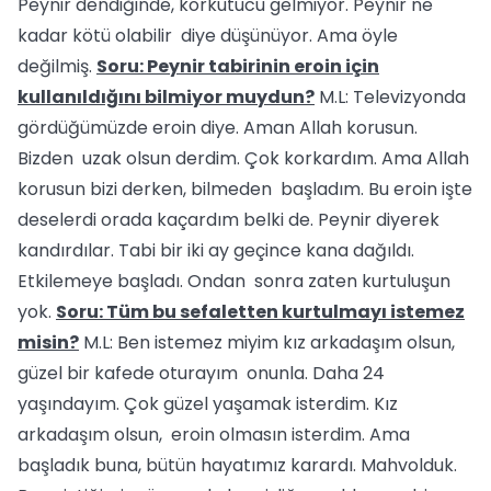
Peynir dendiğinde, korkutucu gelmiyor. Peynir ne
kadar kötü olabilir diye düşünüyor. Ama öyle
değilmiş.
Soru: Peynir tabirinin eroin için
kullanıldığını bilmiyor muydun?
M.L: Televizyonda
gördüğümüzde eroin diye. Aman Allah korusun.
Bizden uzak olsun derdim. Çok korkardım. Ama Allah
korusun bizi derken, bilmeden başladım. Bu eroin işte
deselerdi orada kaçardım belki de. Peynir diyerek
kandırdılar. Tabi bir iki ay geçince kana dağıldı.
Etkilemeye başladı. Ondan sonra zaten kurtuluşun
yok.
Soru: Tüm bu sefaletten kurtulmayı istemez
misin?
M.L: Ben istemez miyim kız arkadaşım olsun,
güzel bir kafede oturayım onunla. Daha 24
yaşındayım. Çok güzel yaşamak isterdim. Kız
arkadaşım olsun, eroin olmasın isterdim. Ama
başladık buna, bütün hayatımız karardı. Mahvolduk.