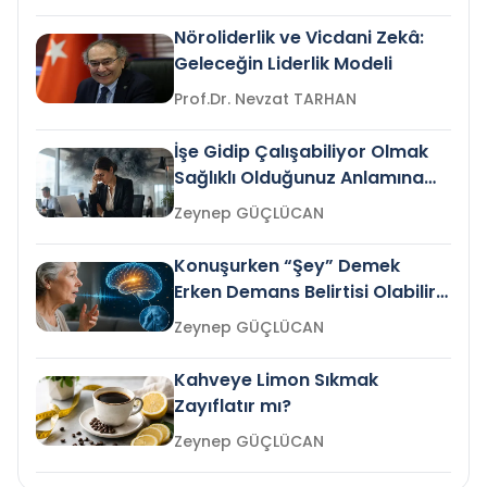
Nöroliderlik ve Vicdani Zekâ:
Geleceğin Liderlik Modeli
Prof.Dr. Nevzat TARHAN
İşe Gidip Çalışabiliyor Olmak
Sağlıklı Olduğunuz Anlamına
Gelir mi?
Zeynep GÜÇLÜCAN
Konuşurken “Şey” Demek
Erken Demans Belirtisi Olabilir
mi?
Zeynep GÜÇLÜCAN
Kahveye Limon Sıkmak
Zayıflatır mı?
Zeynep GÜÇLÜCAN