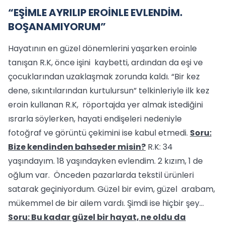
“EŞİMLE AYRILIP EROİNLE EVLENDİM.
BOŞANAMIYORUM”
Hayatının en güzel dönemlerini yaşarken eroinle
tanışan R.K, önce işini kaybetti, ardından da eşi ve
çocuklarından uzaklaşmak zorunda kaldı. “Bir kez
dene, sıkıntılarından kurtulursun” telkinleriyle ilk kez
eroin kullanan R.K, röportajda yer almak istediğini
ısrarla söylerken, hayati endişeleri nedeniyle
fotoğraf ve görüntü çekimini ise kabul etmedi.
Soru:
Bize kendinden bahseder misin?
R.K: 34
yaşındayım. 18 yaşındayken evlendim. 2 kızım, 1 de
oğlum var. Önceden pazarlarda tekstil ürünleri
satarak geçiniyordum. Güzel bir evim, güzel arabam,
mükemmel de bir ailem vardı. Şimdi ise hiçbir şey...
Soru: Bu kadar güzel bir hayat, ne oldu da