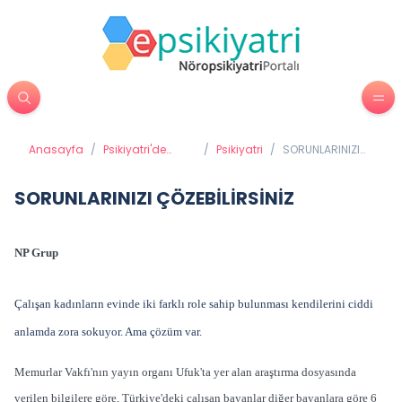
Anasayfa
/
Psikiyatri'de
/
Psikiyatri
/
SORUNLARINIZI
Tedavi
ÇÖZEBİLİRSİNİZ
Yöntemleri
SORUNLARINIZI ÇÖZEBİLİRSİNİZ
NP Grup
Çalışan kadınların evinde iki farklı role sahip bulunması kendilerini ciddi
anlamda zora sokuyor. Ama çözüm var.
Memurlar Vakfı'nın yayın organı Ufuk'ta yer alan araştırma dosyasında
verilen bilgilere göre, Türkiye'deki çalışan bayanlar diğer bayanlara göre 6