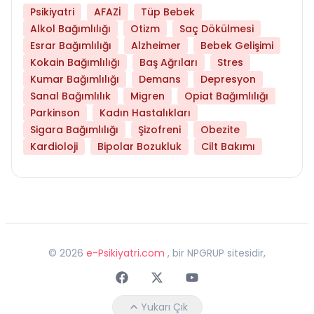
Psikiyatri
AFAZİ
Tüp Bebek
Alkol Bağımlılığı
Otizm
Saç Dökülmesi
Esrar Bağımlılığı
Alzheimer
Bebek Gelişimi
Kokain Bağımlılığı
Baş Ağrıları
Stres
Kumar Bağımlılığı
Demans
Depresyon
Sanal Bağımlılık
Migren
Opiat Bağımlılığı
Parkinson
Kadın Hastalıkları
Sigara Bağımlılığı
Şizofreni
Obezite
Kardioloji
Bipolar Bozukluk
Cilt Bakımı
©
2026
e-Psikiyatri.com
, bir NPGRUP sitesidir,
Faceebok
Twitter
Youtube
Yukarı Çık