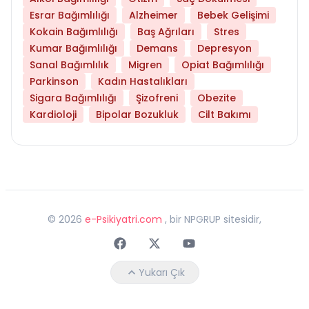
Esrar Bağımlılığı
Alzheimer
Bebek Gelişimi
Kokain Bağımlılığı
Baş Ağrıları
Stres
Kumar Bağımlılığı
Demans
Depresyon
Sanal Bağımlılık
Migren
Opiat Bağımlılığı
Parkinson
Kadın Hastalıkları
Sigara Bağımlılığı
Şizofreni
Obezite
Kardioloji
Bipolar Bozukluk
Cilt Bakımı
©
2026
e-Psikiyatri.com
, bir NPGRUP sitesidir,
Faceebok
Twitter
Youtube
Yukarı Çık