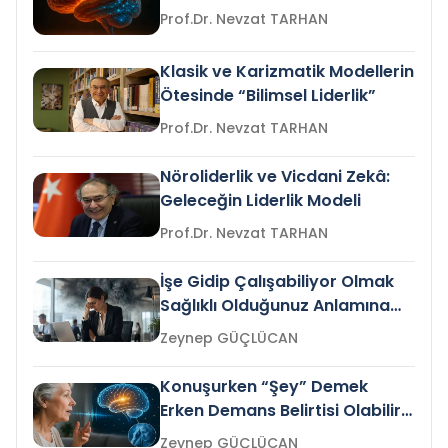
Prof.Dr. Nevzat TARHAN
Klasik ve Karizmatik Modellerin
Ötesinde “Bilimsel Liderlik”
Prof.Dr. Nevzat TARHAN
Nöroliderlik ve Vicdani Zekâ:
Geleceğin Liderlik Modeli
Prof.Dr. Nevzat TARHAN
İşe Gidip Çalışabiliyor Olmak
Sağlıklı Olduğunuz Anlamına
Gelir mi?
Zeynep GÜÇLÜCAN
Konuşurken “Şey” Demek
Erken Demans Belirtisi Olabilir
mi?
Zeynep GÜÇLÜCAN