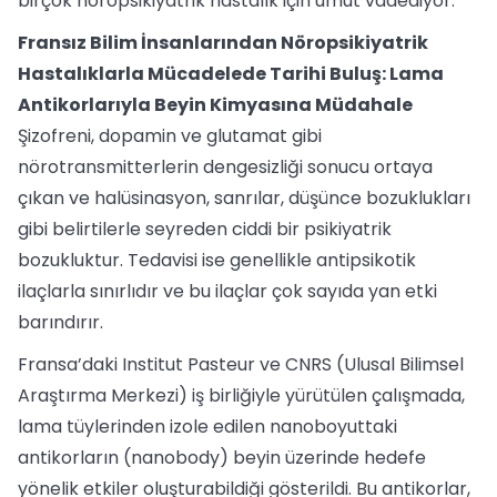
birçok nöropsikiyatrik hastalık için umut vadediyor.
Fransız Bilim İnsanlarından Nöropsikiyatrik
Hastalıklarla Mücadelede Tarihi Buluş: Lama
Antikorlarıyla Beyin Kimyasına Müdahale
Şizofreni, dopamin ve glutamat gibi
nörotransmitterlerin dengesizliği sonucu ortaya
çıkan ve halüsinasyon, sanrılar, düşünce bozuklukları
gibi belirtilerle seyreden ciddi bir psikiyatrik
bozukluktur. Tedavisi ise genellikle antipsikotik
ilaçlarla sınırlıdır ve bu ilaçlar çok sayıda yan etki
barındırır.
Fransa’daki Institut Pasteur ve CNRS (Ulusal Bilimsel
Araştırma Merkezi) iş birliğiyle yürütülen çalışmada,
lama tüylerinden izole edilen nanoboyuttaki
antikorların (nanobody) beyin üzerinde hedefe
yönelik etkiler oluşturabildiği gösterildi. Bu antikorlar,