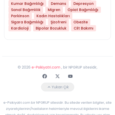
Kumar Bağımlılığı
Demans
Depresyon
Sanal Bağımlılık
Migren
Opiat Bağımlılığı
Parkinson
Kadın Hastalıkları
Sigara Bağımlılığı
Şizofreni
Obezite
Kardioloji
Bipolar Bozukluk
Cilt Bakımı
©
2026
e-Psikiyatri.com
, bir NPGRUP sitesidir,
Faceebok
Twitter
Youtube
Yukarı Çık
e-Psikiyatri.com bir NPGRUP sitesidir. Bu sitede verilen bilgiler, site
ziyaretçilerinin/hastaların hekimleriyle mevcut ilişkilerini ikame
etmek değil, desteklemek için tasarlanmıştır. Bu sitede yer alan