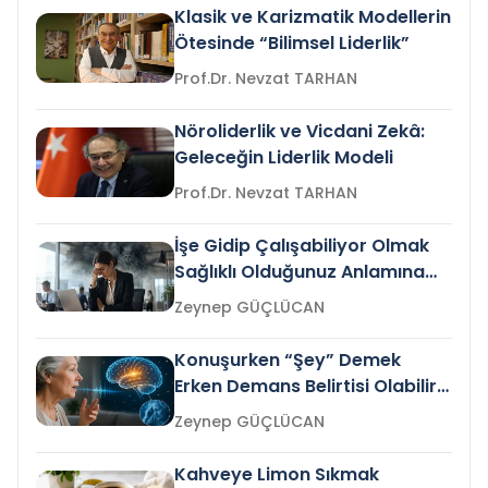
Klasik ve Karizmatik Modellerin
Ötesinde “Bilimsel Liderlik”
Prof.Dr. Nevzat TARHAN
Nöroliderlik ve Vicdani Zekâ:
Geleceğin Liderlik Modeli
Prof.Dr. Nevzat TARHAN
İşe Gidip Çalışabiliyor Olmak
Sağlıklı Olduğunuz Anlamına
Gelir mi?
Zeynep GÜÇLÜCAN
Konuşurken “Şey” Demek
Erken Demans Belirtisi Olabilir
mi?
Zeynep GÜÇLÜCAN
Kahveye Limon Sıkmak