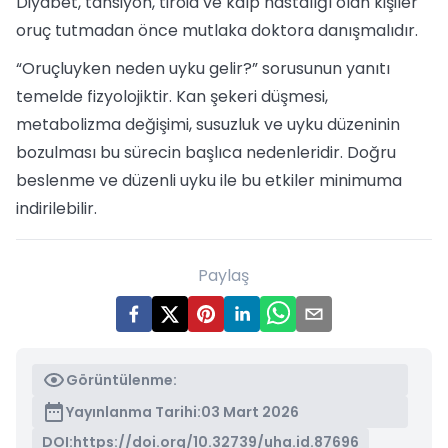
Diyabet, tansiyon, tiroid ve kalp hastalığı olan kişiler
oruç tutmadan önce mutlaka doktora danışmalıdır.
“Oruçluyken neden uyku gelir?” sorusunun yanıtı
temelde fizyolojiktir. Kan şekeri düşmesi,
metabolizma değişimi, susuzluk ve uyku düzeninin
bozulması bu sürecin başlıca nedenleridir. Doğru
beslenme ve düzenli uyku ile bu etkiler minimuma
indirilebilir.
Paylaş
Görüntülenme:
Yayınlanma Tarihi:
03 Mart 2026
DOI:
https://doi.org/10.32739/uha.id.87696