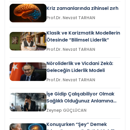
Kriz zamanlarında zihinsel zırh
Prof.Dr. Nevzat TARHAN
Klasik ve Karizmatik Modellerin
Ötesinde “Bilimsel Liderlik”
Prof.Dr. Nevzat TARHAN
Nöroliderlik ve Vicdani Zekâ:
Geleceğin Liderlik Modeli
Prof.Dr. Nevzat TARHAN
İşe Gidip Çalışabiliyor Olmak
Sağlıklı Olduğunuz Anlamına
Gelir mi?
Zeynep GÜÇLÜCAN
Konuşurken “Şey” Demek