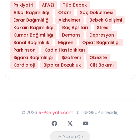
Psikiyatri
AFAZİ
Tüp Bebek
Alkol Bağımlılığı
Otizm
Saç Dökülmesi
Esrar Bağımlılığı
Alzheimer
Bebek Gelişimi
Kokain Bağımlılığı
Baş Ağrıları
Stres
Kumar Bağımlılığı
Demans
Depresyon
Sanal Bağımlılık
Migren
Opiat Bağımlılığı
Parkinson
Kadın Hastalıkları
Sigara Bağımlılığı
Şizofreni
Obezite
Kardioloji
Bipolar Bozukluk
Cilt Bakımı
©
2026
e-Psikiyatri.com
, bir NPGRUP sitesidir,
Faceebok
Twitter
Youtube
Yukarı Çık