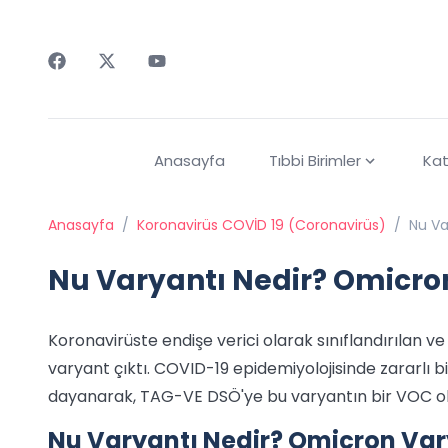
Faceebok
Twitter
Youtube
Anasayfa
Tıbbi Birimler
Kat
Anasayfa
/
Koronavirüs COVİD 19 (Coronavirüs)
/
Nu Va
Nu Varyantı Nedir? Omicro
Koronavirüste endişe verici olarak sınıflandırılan v
varyant çıktı. COVID-19 epidemiyolojisinde zararlı bi
dayanarak, TAG-VE DSÖ'ye bu varyantın bir VOC ola
Nu Varyantı Nedir? Omicron Var