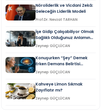
Nöroliderlik ve Vicdani Zekâ:
Geleceğin Liderlik Modeli
Prof.Dr. Nevzat TARHAN
İşe Gidip Çalışabiliyor Olmak
Sağlıklı Olduğunuz Anlamına
Gelir mi?
Zeynep GÜÇLÜCAN
Konuşurken “Şey” Demek
Erken Demans Belirtisi
Olabilir mi?
Zeynep GÜÇLÜCAN
Kahveye Limon Sıkmak
Zayıflatır mı?
Zeynep GÜÇLÜCAN