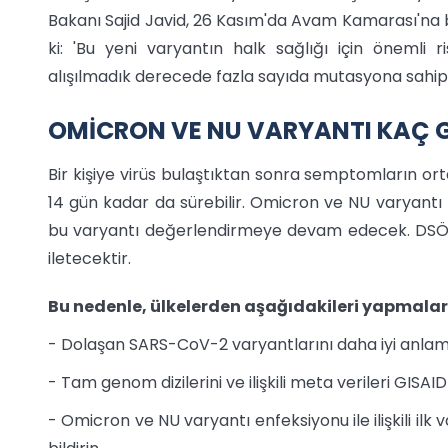
Bakanı Sajid Javid, 26 Kasım'da Avam Kamarası'na bu
ki: 'Bu yeni varyantın halk sağlığı için önemli 
alışılmadık derecede fazla sayıda mutasyona sahipti
OMİCRON VE NU VARYANTI KAÇ 
Bir kişiye virüs bulaştıktan sonra semptomların o
14 gün kadar da sürebilir. Omicron ve NU varyant
bu varyantı değerlendirmeye devam edecek. DSÖ, y
iletecektir.
Bu nedenle, ülkelerden aşağıdakileri yapmalar
- Dolaşan SARS-CoV-2 varyantlarını daha iyi anlamak
- Tam genom dizilerini ve ilişkili meta verileri GISAI
- Omicron ve NU varyantı enfeksiyonu ile ilişkili il