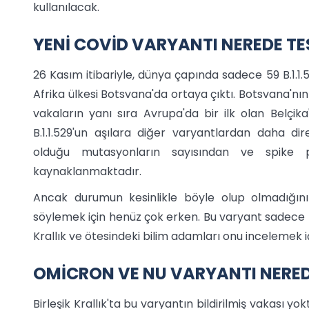
kullanılacak.
YENİ COVİD VARYANTI NEREDE TES
26 Kasım itibariyle, dünya çapında sadece 59 B.1.1.5
Afrika ülkesi Botsvana'da ortaya çıktı. Botsvana'n
vakaların yanı sıra Avrupa'da bir ilk olan Belçik
B.1.1.529'un aşılara diğer varyantlardan daha dir
olduğu mutasyonların sayısından ve spike pro
kaynaklanmaktadır.
Ancak durumun kesinlikle böyle olup olmadığı
söylemek için henüz çok erken. Bu varyant sadece Ka
Krallık ve ötesindeki bilim adamları onu incelemek i
OMİCRON VE NU VARYANTI NERE
Birleşik Krallık'ta bu varyantın bildirilmiş vakası yo