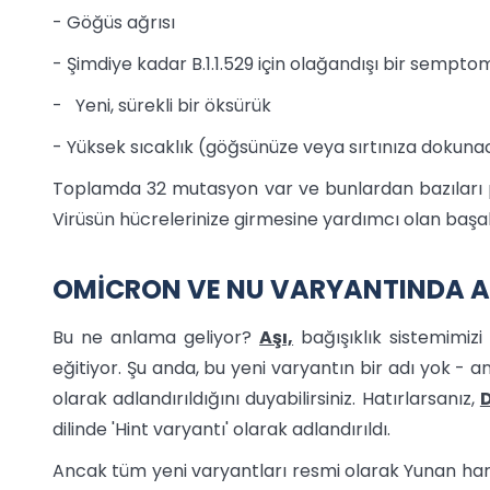
- Göğüs ağrısı
- Şimdiye kadar B.1.1.529 için olağandışı bir semptom
- Yeni, sürekli bir öksürük
- Yüksek sıcaklık (göğsünüze veya sırtınıza dokuna
Toplamda 32 mutasyon var ve bunlardan bazıları p
Virüsün hücrelerinize girmesine yardımcı olan başak 
OMİCRON VE NU VARYANTINDA A
Bu ne anlama geliyor?
Aşı,
bağışıklık sistemimizi
eğitiyor. Şu anda, bu yeni varyantın bir adı yok - 
olarak adlandırıldığını duyabilirsiniz. Hatırlarsanız,
D
dilinde 'Hint varyantı' olarak adlandırıldı.
Ancak tüm yeni varyantları resmi olarak Yunan harfl