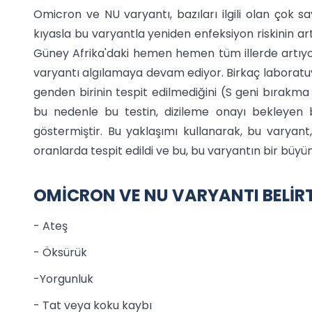
Omicron ve NU varyantı, bazıları ilgili olan çok s
kıyasla bu varyantla yeniden enfeksiyon riskinin art
Güney Afrika'daki hemen hemen tüm illerde artıyo
varyantı algılamaya devam ediyor. Birkaç laboratuvar
genden birinin tespit edilmediğini (S geni bırakma 
bu nedenle bu testin, dizileme onayı bekleyen bu 
göstermiştir. Bu yaklaşımı kullanarak, bu varyan
oranlarda tespit edildi ve bu, bu varyantın bir büy
OMİCRON VE NU VARYANTI BELİRTİ
- Ateş
- Öksürük
-Yorgunluk
- Tat veya koku kaybı