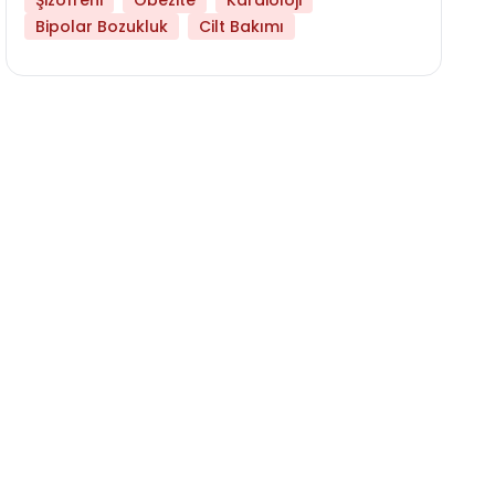
Şizofreni
Obezite
Kardioloji
Bipolar Bozukluk
Cilt Bakımı