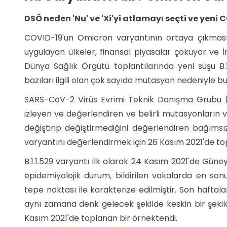
DSÖ neden 'Nu' ve 'Xi'yi atlamayı seçti ve yen
COVID-19'un Omicron varyantının ortaya çıkması b
uygulayan ülkeler, finansal piyasalar çöküyor ve İ
Dünya Sağlık Örgütü toplantılarında yeni suşu B
bazıları ilgili olan çok sayıda mutasyon nedeniyle bu
SARS-CoV-2 Virüs Evrimi Teknik Danışma Grubu (T
izleyen ve değerlendiren ve belirli mutasyonların 
değiştirip değiştirmediğini değerlendiren bağıms
varyantını değerlendirmek için 26 Kasım 2021'de topla
B.1.1.529 varyantı ilk olarak 24 Kasım 2021'de Güne
epidemiyolojik durum, bildirilen vakalarda en son
tepe noktası ile karakterize edilmiştir. Son haftal
aynı zamana denk gelecek şekilde keskin bir şekilde 
Kasım 2021'de toplanan bir örnektendi.