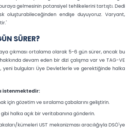
raya gelmesinin potansiyel tehlikelerini tartıştı. Dedi
risk oluşturabileceğinden endişe duyuyoruz. Varyant,
r.'
GÜN SÜRER?
rtaya çıkması ortalama olarak 5-6 gün sürer, ancak bu
ı hakkında devam eden bir dizi çalışma var ve TAG-VE
eni bulguları Üye Devletlerle ve gerektiğinde halka
ı istenmektedir:
 için gözetim ve sıralama çabalarını geliştirin.
D gibi halka açık bir veritabanına gönderin.
k vakaları/kümeleri UST mekanizması aracılığıyla DSÖ'ye