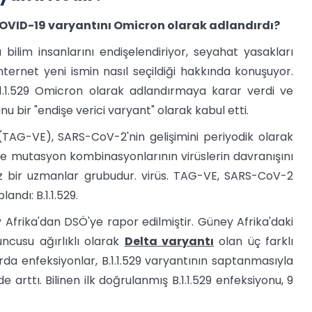
i COVID-19 varyantını Omicron olarak adlandırdı?
ilim insanlarını endişelendiriyor, seyahat yasakları
nternet yeni ismin nasıl seçildiği hakkında konuşuyor.
.1.1.529 Omicron olarak adlandırmaya karar verdi ve
nu bir "endişe verici varyant" olarak kabul etti.
AG-VE), SARS-CoV-2'nin gelişimini periyodik olarak
ve mutasyon kombinasyonlarının virüslerin davranışını
ız bir uzmanlar grubudur. virüs. TAG-VE, SARS-CoV-2
ndı: B.1.1.529.
y Afrika'dan DSÖ'ye rapor edilmiştir. Güney Afrika'daki
uncusu ağırlıklı olarak
Delta varyantı
olan üç farklı
arda enfeksiyonlar, B.1.1.529 varyantının saptanmasıyla
arttı. Bilinen ilk doğrulanmış B.1.1.529 enfeksiyonu, 9