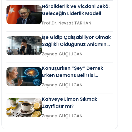
Nöroliderlik ve Vicdani Zekâ:
Geleceğin Liderlik Modeli
Prof.Dr. Nevzat TARHAN
İşe Gidip Çalışabiliyor Olmak
Sağlıklı Olduğunuz Anlamına
Gelir mi?
Zeynep GÜÇLÜCAN
Konuşurken “Şey” Demek
Erken Demans Belirtisi
Olabilir mi?
Zeynep GÜÇLÜCAN
Kahveye Limon Sıkmak
Zayıflatır mı?
Zeynep GÜÇLÜCAN