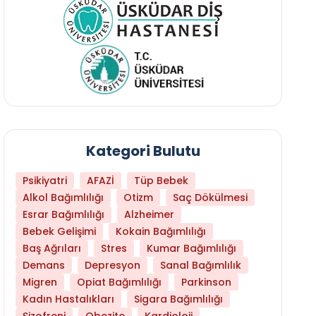
Kategori Bulutu
Psikiyatri
AFAZİ
Tüp Bebek
Alkol Bağımlılığı
Otizm
Saç Dökülmesi
Esrar Bağımlılığı
Alzheimer
Bebek Gelişimi
Kokain Bağımlılığı
Baş Ağrıları
Stres
Kumar Bağımlılığı
Libido Yüksekliği
Demans
Depresyon
Sanal Bağımlılık
Migren
Opiat Bağımlılığı
Parkinson
Kadın Hastalıkları
Sigara Bağımlılığı