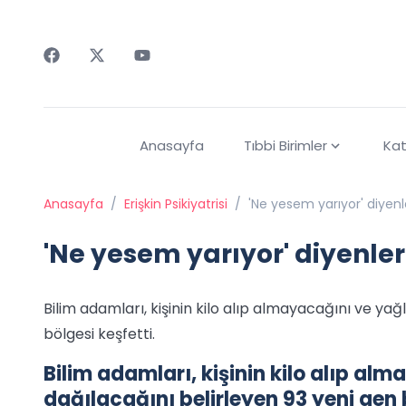
Faceebok
Twitter
Youtube
Anasayfa
Tıbbi Birimler
Kat
Anasayfa
/
Erişkin Psikiyatrisi
/
'Ne yesem yarıyor' diyenle
'Ne yesem yarıyor' diyenler 
Bilim adamları, kişinin kilo alıp almayacağını ve yağ
bölgesi keşfetti.
Bilim adamları, kişinin kilo alıp al
dağılacağını belirleyen 93 yeni gen 