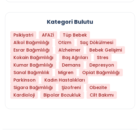
Kategori Bulutu
Psikiyatri
AFAZİ
Tüp Bebek
Alkol Bağımlılığı
Otizm
Saç Dökülmesi
Esrar Bağımlılığı
Alzheimer
Bebek Gelişimi
Kokain Bağımlılığı
Baş Ağrıları
Stres
Kumar Bağımlılığı
Demans
Depresyon
Sanal Bağımlılık
Migren
Opiat Bağımlılığı
Parkinson
Kadın Hastalıkları
Sigara Bağımlılığı
Şizofreni
Obezite
Kardioloji
Bipolar Bozukluk
Cilt Bakımı