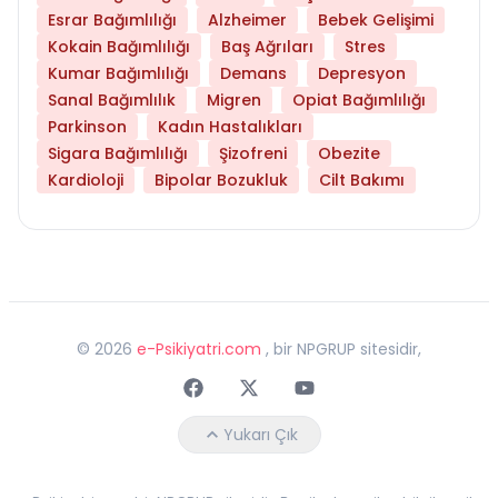
Esrar Bağımlılığı
Alzheimer
Bebek Gelişimi
Kokain Bağımlılığı
Baş Ağrıları
Stres
Kumar Bağımlılığı
Demans
Depresyon
Sanal Bağımlılık
Migren
Opiat Bağımlılığı
Parkinson
Kadın Hastalıkları
Sigara Bağımlılığı
Şizofreni
Obezite
Kardioloji
Bipolar Bozukluk
Cilt Bakımı
©
2026
e-Psikiyatri.com
, bir NPGRUP sitesidir,
Faceebok
Twitter
Youtube
Yukarı Çık