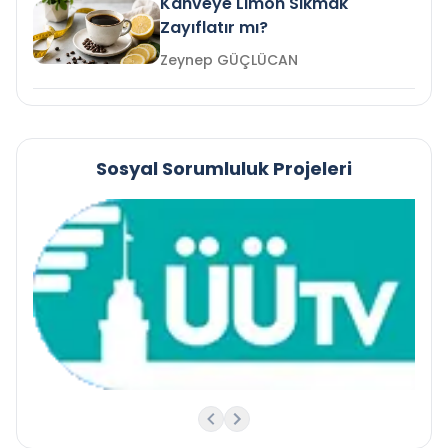
Kahveye Limon Sıkmak
Zayıflatır mı?
Zeynep GÜÇLÜCAN
Sosyal Sorumluluk Projeleri