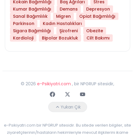
Kokain Bağımlılığı
Baş Ağrıları
Stres
Kumar Bağımlılığı
Demans
Depresyon
Sanal Bağımlılık
Migren
Opiat Bağımlılığı
Parkinson
Kadın Hastalıkları
Sigara Bağımlılığı
Şizofreni
Obezite
Kardioloji
Bipolar Bozukluk
Cilt Bakımı
©
2026
e-Psikiyatri.com
, bir NPGRUP sitesidir,
Faceebok
Twitter
Youtube
Yukarı Çık
e-Psikiyatri.com bir NPGRUP sitesidir. Bu sitede verilen bilgiler, site
ziyaretçilerinin/hastaların hekimleriyle mevcut ilişkilerini ikame