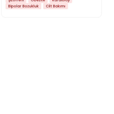
Şizofreni
Obezite
Kardioloji
Bipolar Bozukluk
Cilt Bakımı