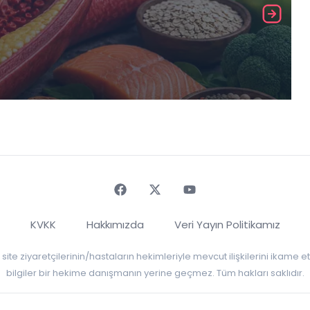
Faceebok
Twitter
Youtube
KVKK
Hakkımızda
Veri Yayın Politikamız
r, site ziyaretçilerinin/hastaların hekimleriyle mevcut ilişkilerini ikame
bilgiler bir hekime danışmanın yerine geçmez. Tüm hakları saklıdır.