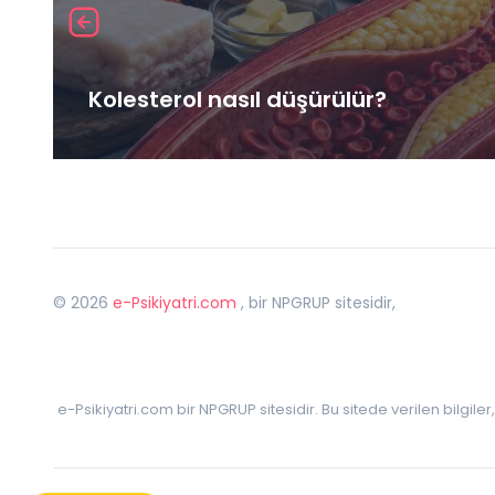
Kolesterol nasıl düşürülür?
©
2026
e-Psikiyatri.com
, bir NPGRUP sitesidir,
e-Psikiyatri.com bir NPGRUP sitesidir. Bu sitede verilen bilgile