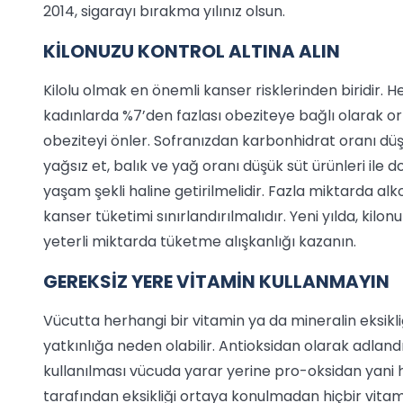
2014, sigarayı bırakma yılınız olsun.
KİLONUZU KONTROL ALTINA ALIN
Kilolu olmak en önemli kanser risklerinden biridir. H
kadınlarda %7’den fazlası obeziteye bağlı olarak or
obeziteyi önler. Sofranızdan karbonhidrat oranı dü
yağsız et, balık ve yağ oranı düşük süt ürünleri ile d
yaşam şekli haline getirilmelidir. Fazla miktarda alk
kanser tüketimi sınırlandırılmalıdır. Yeni yılda, kilo
yeterli miktarda tüketme alışkanlığı kazanın.
GEREKSİZ YERE VİTAMİN KULLANMAYIN
Vücutta herhangi bir vitamin ya da mineralin eksik
yatkınlığa neden olabilir. Antioksidan olarak adlandı
kullanılması vücuda yarar yerine pro-oksidan yani h
tarafından eksikliği ortaya konulmadan hiçbir vitami