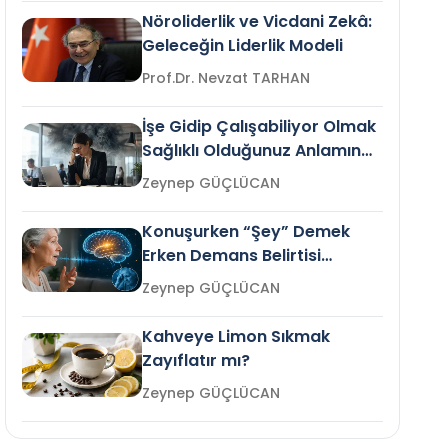
Nöroliderlik ve Vicdani Zekâ:
Geleceğin Liderlik Modeli
Prof.Dr. Nevzat TARHAN
İşe Gidip Çalışabiliyor Olmak
Sağlıklı Olduğunuz Anlamına
Gelir mi?
Zeynep GÜÇLÜCAN
Konuşurken “Şey” Demek
Erken Demans Belirtisi
Olabilir mi?
Zeynep GÜÇLÜCAN
Kahveye Limon Sıkmak
Zayıflatır mı?
Zeynep GÜÇLÜCAN