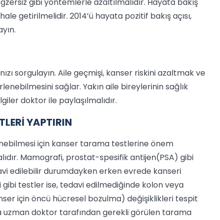
gzersiz gibi yöntemlerle azaltılmalıdır. Hayata bakış
hale getirilmelidir. 2014’ü hayata pozitif bakış açısı,
ayın.
ınızı sorgulayın. Aile geçmişi, kanser riskini azaltmak ve
lenebilmesini sağlar. Yakın aile bireylerinin sağlık
giler doktor ile paylaşılmalıdır.
TLERİ YAPTIRIN
enebilmesi için kanser tarama testlerine önem
ıdır. Mamografi, prostat-spesifik antijen(PSA) gibi
davi edilebilir durumdayken erken evrede kanseri
i gibi testler ise, tedavi edilmediğinde kolon veya
er için öncü hücresel bozulma) değişiklikleri tespit
a uzman doktor tarafından gerekli görülen tarama