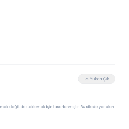
Daha Az Protein Tüketmek Yaşlanmayı Yava
Yukarı Çık
 etmek değil, desteklemek için tasarlanmıştır. Bu sitede yer alan