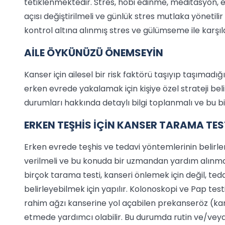
tetiklenmektedir. Stres, hobi edinme, meditasyon, e
açısı değiştirilmeli ve günlük stres mutlaka yönetilir 
kontrol altına alınmış stres ve gülümseme ile karşıl
AİLE ÖYKÜNÜZÜ ÖNEMSEYİN
Kanser için ailesel bir risk faktörü taşıyıp taşımadığ
erken evrede yakalamak için kişiye özel strateji belir
durumları hakkında detaylı bilgi toplanmalı ve bu bil
ERKEN TEŞHİS İÇİN KANSER TARAMA TES
Erken evrede teşhis ve tedavi yöntemlerinin belirl
verilmeli ve bu konuda bir uzmandan yardım alınmal
birçok tarama testi, kanseri önlemek için değil, te
belirleyebilmek için yapılır. Kolonoskopi ve Pap test
rahim ağzı kanserine yol açabilen prekanseröz (kans
etmede yardımcı olabilir. Bu durumda rutin ve/vey