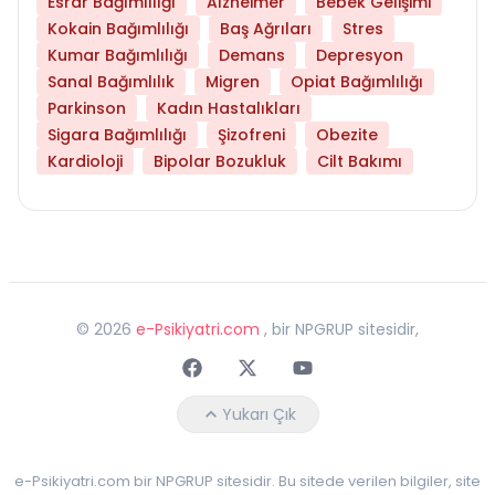
Esrar Bağımlılığı
Alzheimer
Bebek Gelişimi
Kokain Bağımlılığı
Baş Ağrıları
Stres
Kumar Bağımlılığı
Demans
Depresyon
Sanal Bağımlılık
Migren
Opiat Bağımlılığı
Parkinson
Kadın Hastalıkları
Sigara Bağımlılığı
Şizofreni
Obezite
Kardioloji
Bipolar Bozukluk
Cilt Bakımı
©
2026
e-Psikiyatri.com
, bir NPGRUP sitesidir,
Faceebok
Twitter
Youtube
Yukarı Çık
e-Psikiyatri.com bir NPGRUP sitesidir. Bu sitede verilen bilgiler, site