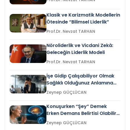
Klasik ve Karizmatik Modellerin
Ötesinde “Bilimsel Liderlik”
Prof.Dr. Nevzat TARHAN
Nöroliderlik ve Vicdani Zekâ:
Geleceğin Liderlik Modeli
Prof.Dr. Nevzat TARHAN
İşe Gidip Çalışabiliyor Olmak
Sağlıklı Olduğunuz Anlamına
Gelir mi?
Zeynep GÜÇLÜCAN
Konuşurken “Şey” Demek
Erken Demans Belirtisi Olabilir
mi?
Zeynep GÜÇLÜCAN