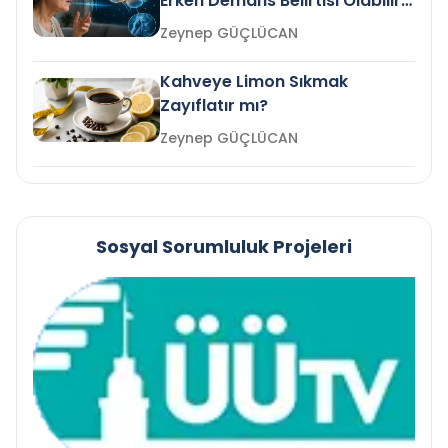
Erken Demans Belirtisi Olabilir
mi?
Zeynep GÜÇLÜCAN
Kahveye Limon Sıkmak
Zayıflatır mı?
Zeynep GÜÇLÜCAN
Sosyal Sorumluluk Projeleri