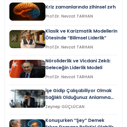
Kriz zamanlarında zihinsel zırh
Prof.Dr. Nevzat TARHAN
Klasik ve Karizmatik Modellerin
Ötesinde “Bilimsel Liderlik”
Prof.Dr. Nevzat TARHAN
Nöroliderlik ve Vicdani Zekâ:
Geleceğin Liderlik Modeli
Prof.Dr. Nevzat TARHAN
İşe Gidip Çalışabiliyor Olmak
Sağlıklı Olduğunuz Anlamına
Gelir mi?
Zeynep GÜÇLÜCAN
Konuşurken “Şey” Demek