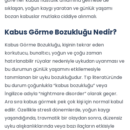
göre her kabus hastalık anlamına gelmese de
sıklaşan, yoğun kaygı yaratan ve günlük yaşamı
bozan kabuslar mutlaka ciddiye alınmalı.
Kabus Görme Bozukluğu Nedir?
Kabus Görme Bozukluğu, kişinin tekrar eden
korkutucu, bunaltıcı, yoğun ve çoğu zaman
hatırlanabilir rüyalar nedeniyle uykudan uyanması ve
bu durumun günlük yaşamını etkilemesiyle
tanımlanan bir uyku bozukluğudur. Tıp literatüründe
bu durum çoğunlukla “kabus bozukluğu” veya
İngilizce adıyla “nightmare disorder” olarak geçer.
Ara sıra kabus görmek pek çok kişi için normal kabul
edilir. Özellikle stresli dönemlerde, yoğun kaygı
yaşandığında, travmatik bir olaydan sonra, düzensiz
uyku alışkanlıklarında veya bazı ilaçların etkisiyle