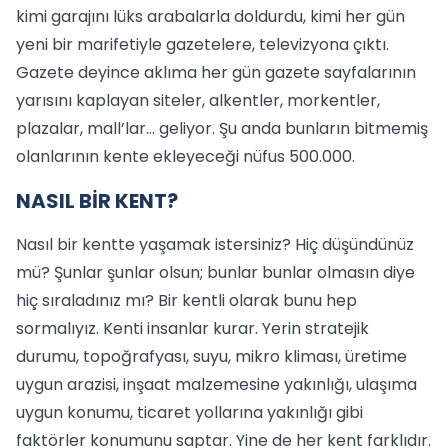
kimi garajını lüks arabalarla doldurdu, kimi her gün
yeni bir marifetiyle gazetelere, televizyona çıktı.
Gazete deyince aklıma her gün gazete sayfalarının
yarısını kaplayan siteler, alkentler, morkentler,
plazalar, mall’lar… geliyor. Şu anda bunların bitmemiş
olanlarının kente ekleyeceği nüfus 500.000.
NASIL BİR KENT?
Nasıl bir kentte yaşamak istersiniz? Hiç düşündünüz
mü? Şunlar şunlar olsun; bunlar bunlar olmasın diye
hiç sıraladınız mı? Bir kentli olarak bunu hep
sormalıyız. Kenti insanlar kurar. Yerin stratejik
durumu, topoğrafyası, suyu, mikro kliması, üretime
uygun arazisi, inşaat malzemesine yakınlığı, ulaşıma
uygun konumu, ticaret yollarına yakınlığı gibi
faktörler konumunu saptar. Yine de her kent farklıdır.