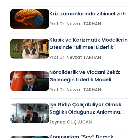
Kriz zamanlarında zihinsel zırh
Prof.Dr. Nevzat TARHAN
Klasik ve Karizmatik Modellerin
Ötesinde “Bilimsel Liderlik”
Prof.Dr. Nevzat TARHAN
Nöroliderlik ve Vicdani Zekâ:
Geleceğin Liderlik Modeli
Prof.Dr. Nevzat TARHAN
İşe Gidip Çalışabiliyor Olmak
Sağlıklı Olduğunuz Anlamına
Gelir mi?
Zeynep GÜÇLÜCAN
Konuşurken “Şey” Demek