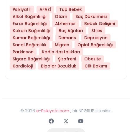
Psikiyatri
AFAZİ
Tüp Bebek
Alkol Bağımlılığı
Otizm
Saç Dökülmesi
Esrar Bağımlılığı
Alzheimer
Bebek Gelişimi
Kokain Bağımlılığı
Baş Ağrıları
Stres
Kumar Bağımlılığı
Demans
Depresyon
Sanal Bağımlılık
Migren
Opiat Bağımlılığı
Parkinson
Kadın Hastalıkları
Sigara Bağımlılığı
Şizofreni
Obezite
Kardioloji
Bipolar Bozukluk
Cilt Bakımı
©
2026
e-Psikiyatri.com
, bir NPGRUP sitesidir,
Faceebok
Twitter
Youtube