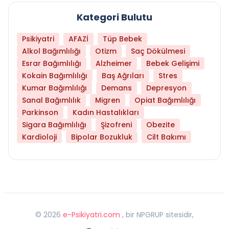
Kategori Bulutu
Psikiyatri
AFAZİ
Tüp Bebek
Alkol Bağımlılığı
Otizm
Saç Dökülmesi
Esrar Bağımlılığı
Alzheimer
Bebek Gelişimi
Kokain Bağımlılığı
Baş Ağrıları
Stres
Kumar Bağımlılığı
Demans
Depresyon
Sanal Bağımlılık
Migren
Opiat Bağımlılığı
Parkinson
Kadın Hastalıkları
Sigara Bağımlılığı
Şizofreni
Obezite
Kardioloji
Bipolar Bozukluk
Cilt Bakımı
©
2026
e-Psikiyatri.com
, bir NPGRUP sitesidir,