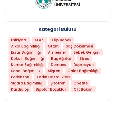
Kategori Bulutu
Psikiyatri
AFAZİ
Tüp Bebek
Alkol Bağımlılığı
Otizm
Saç Dökülmesi
Esrar Bağımlılığı
Alzheimer
Bebek Gelişimi
Kokain Bağımlılığı
Baş Ağrıları
Stres
Kumar Bağımlılığı
Demans
Depresyon
Sanal Bağımlılık
Migren
Opiat Bağımlılığı
Parkinson
Kadın Hastalıkları
Sigara Bağımlılığı
Şizofreni
Obezite
Kardioloji
Bipolar Bozukluk
Cilt Bakımı