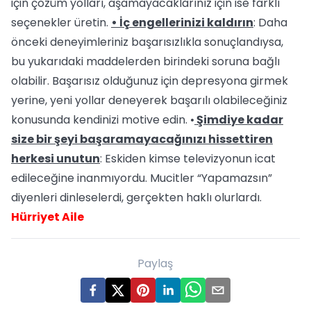
için çözüm yolları, aşamayacaklarınız için ise farklı
seçenekler üretin.
• İç engellerinizi kaldırın
: Daha
önceki deneyimleriniz başarısızlıkla sonuçlandıysa,
bu yukarıdaki maddelerden birindeki soruna bağlı
olabilir. Başarısız olduğunuz için depresyona girmek
yerine, yeni yollar deneyerek başarılı olabileceğiniz
konusunda kendinizi motive edin. •
Şimdiye kadar
size bir şeyi başaramayacağınızı hissettiren
herkesi unutun
: Eskiden kimse televizyonun icat
edileceğine inanmıyordu. Mucitler “Yapamazsın”
diyenleri dinleselerdi, gerçekten haklı olurlardı.
Hürriyet Aile
Paylaş