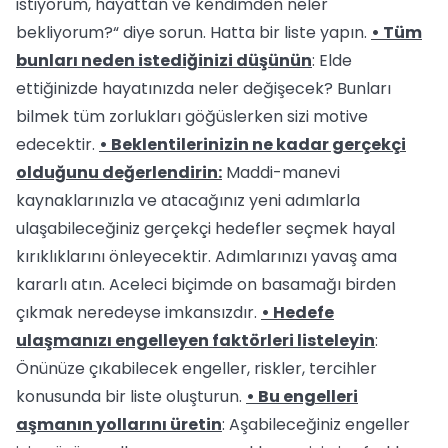
istiyorum, hayattan ve kendimden neler
bekliyorum?“ diye sorun. Hatta bir liste yapın.
• Tüm
bunları neden istediğinizi düşünün
: Elde
ettiğinizde hayatınızda neler değişecek? Bunları
bilmek tüm zorlukları göğüslerken sizi motive
edecektir.
• Beklentilerinizin ne kadar gerçekçi
olduğunu değerlendirin:
Maddi-manevi
kaynaklarınızla ve atacağınız yeni adımlarla
ulaşabileceğiniz gerçekçi hedefler seçmek hayal
kırıklıklarını önleyecektir. Adımlarınızı yavaş ama
kararlı atın. Aceleci biçimde on basamağı birden
çıkmak neredeyse imkansızdır.
• Hedefe
ulaşmanızı engelleyen faktörleri listeleyin
:
Önünüze çıkabilecek engeller, riskler, tercihler
konusunda bir liste oluşturun.
• Bu engelleri
aşmanın yollarını üretin
: Aşabileceğiniz engeller