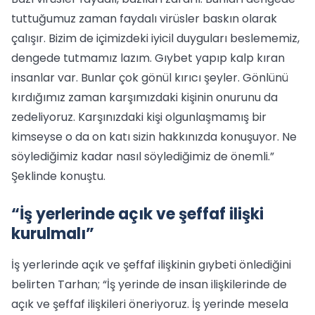
tuttuğumuz zaman faydalı virüsler baskın olarak
çalışır. Bizim de içimizdeki iyicil duyguları beslememiz,
dengede tutmamız lazım. Gıybet yapıp kalp kıran
insanlar var. Bunlar çok gönül kırıcı şeyler. Gönlünü
kırdığımız zaman karşımızdaki kişinin onurunu da
zedeliyoruz. Karşınızdaki kişi olgunlaşmamış bir
kimseyse o da on katı sizin hakkınızda konuşuyor. Ne
söylediğimiz kadar nasıl söylediğimiz de önemli.”
Şeklinde konuştu.
“İş yerlerinde açık ve şeffaf ilişki
kurulmalı”
İş yerlerinde açık ve şeffaf ilişkinin gıybeti önlediğini
belirten Tarhan; “İş yerinde de insan ilişkilerinde de
açık ve şeffaf ilişkileri öneriyoruz. İş yerinde mesela