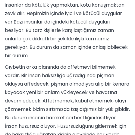
insanlar da kötülük yapmaktan, kötü konuşmaktan
zevk alır. Hepimizin içinde iyicil ve kötücül duygular
var.Bazı insanlar da içindeki kötücül duyguları
besliyor. Bu tarz kişilerle karşılaştığımız zaman
onlarla çok dikkatli bir şekilde ilişki kurmamız
gerekiyor. Bu durum da zaman içinde anlaşılabilecek
bir durum.
Gıybetin arka planında da affetmeyi bilmemek
vardır. Bir insan haksızlığa uğradığında pişman
olduysa affedecek, pişman olmadıysa alıp bir kenara
koyacak yeni bir anlam yükleyecek ve hayatına
devam edecek. Affetmemek, kabul etmemek, olayı
çözmemek bizim sırtımızda taşıdığımız bir yük gibidir.
Bu durum insanın hareket serbestliğini kısıtlıyor.
İnsan huzursuz oluyor. Huzursuzluğunu gidermek için
de haksızlığa uğratan kişinin aleyhinde her yerde