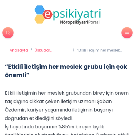
Anasayfa
/
Üsküdar
/
“Etkili iletişim her meslek
Üniversitesi'nden
grubu için çok önemli”
Haberler
“Etkili iletişim her meslek grubu için çok
önemli”
Etkili iletişimin her meslek grubundan birey için önem
taşıdığına dikkat çeken iletişim uzmanı Şaban
Özdemir, kariyer yaşamında iletişimin başarıyı
doğrudan etkilediğini söyledi.
İş hayatında başarının %85’ini bireyin kişilik