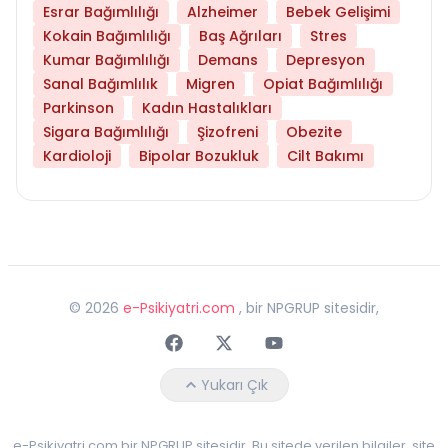
Esrar Bağımlılığı
Alzheimer
Bebek Gelişimi
Kokain Bağımlılığı
Baş Ağrıları
Stres
Kumar Bağımlılığı
Demans
Depresyon
Sanal Bağımlılık
Migren
Opiat Bağımlılığı
Parkinson
Kadın Hastalıkları
Sigara Bağımlılığı
Şizofreni
Obezite
Kardioloji
Bipolar Bozukluk
Cilt Bakımı
©
2026
e-Psikiyatri.com
, bir NPGRUP sitesidir,
Faceebok
Twitter
Youtube
Yukarı Çık
e-Psikiyatri.com bir NPGRUP sitesidir. Bu sitede verilen bilgiler, site