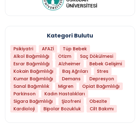
Kategori Bulutu
Psikiyatri
AFAZİ
Tüp Bebek
Alkol Bağımlılığı
Otizm
Saç Dökülmesi
Esrar Bağımlılığı
Alzheimer
Bebek Gelişimi
Kokain Bağımlılığı
Baş Ağrıları
Stres
Kumar Bağımlılığı
Demans
Depresyon
Sanal Bağımlılık
Migren
Opiat Bağımlılığı
Parkinson
Kadın Hastalıkları
Sigara Bağımlılığı
Şizofreni
Obezite
Kardioloji
Bipolar Bozukluk
Cilt Bakımı