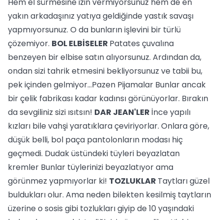
Hem el sürmesine izin vermiyorsunuz hem de en
yakın arkadaşınız yatıya geldiğinde yastık savaşı
yapmıyorsunuz. O da bunların işlevini bir türlü
çözemiyor.
BOL ELBİSELER
Patates çuvalına
benzeyen bir elbise satın alıyorsunuz. Ardından da,
ondan sizi tahrik etmesini bekliyorsunuz ve tabii bu,
pek içinden gelmiyor...Pazen Pijamalar Bunlar ancak
bir çelik fabrikası kadar kadınsı görünüyorlar. Bırakın
da sevgiliniz sizi ısıtsın!
DAR JEAN'LER
İnce yapılı
kızları bile vahşi yaratıklara çeviriyorlar. Onlara göre,
düşük belli, bol paça pantolonların modası hiç
geçmedi. Dudak üstündeki tüyleri beyazlatan
kremler Bunlar tüylerinizi beyazlatıyor ama
görünmez yapmıyorlar ki!
TOZLUKLAR
Taytları güzel
buldukları olur. Ama neden bilekten kesilmiş taytların
üzerine o sosis gibi tozlukları giyip de 10 yaşındaki