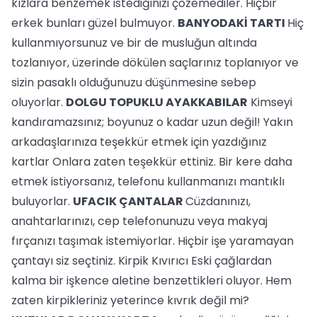
kızlara benzemek istediğinizi çözemediler. Hiçbir
erkek bunları güzel bulmuyor.
BANYODAKİ TARTI
Hiç
kullanmıyorsunuz ve bir de musluğun altında
tozlanıyor, üzerinde dökülen saçlarınız toplanıyor ve
sizin pasaklı olduğunuzu düşünmesine sebep
oluyorlar.
DOLGU TOPUKLU AYAKKABILAR
Kimseyi
kandıramazsınız; boyunuz o kadar uzun değil! Yakın
arkadaşlarınıza teşekkür etmek için yazdığınız
kartlar Onlara zaten teşekkür ettiniz. Bir kere daha
etmek istiyorsanız, telefonu kullanmanızı mantıklı
buluyorlar.
UFACIK ÇANTALAR
Cüzdanınızı,
anahtarlarınızı, cep telefonunuzu veya makyaj
fırçanızı taşımak istemiyorlar. Hiçbir işe yaramayan
çantayı siz seçtiniz. Kirpik Kıvırıcı Eski çağlardan
kalma bir işkence aletine benzettikleri oluyor. Hem
zaten kirpikleriniz yeterince kıvrık değil mi?