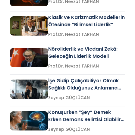
Prof.Dr. Nevzat TARHAN
Klasik ve Karizmatik Modellerin
Ötesinde “Bilimsel Liderlik”
Prof.Dr. Nevzat TARHAN
Nöroliderlik ve Vicdani Zekâ:
Geleceğin Liderlik Modeli
Prof.Dr. Nevzat TARHAN
İşe Gidip Çalışabiliyor Olmak
Sağlıklı Olduğunuz Anlamına
Gelir mi?
Zeynep GÜÇLÜCAN
Konuşurken “Şey” Demek
Erken Demans Belirtisi Olabilir
mi?
Zeynep GÜÇLÜCAN