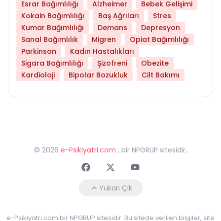
Esrar Bağımlılığı
Alzheimer
Bebek Gelişimi
Kokain Bağımlılığı
Baş Ağrıları
Stres
Kumar Bağımlılığı
Demans
Depresyon
Sanal Bağımlılık
Migren
Opiat Bağımlılığı
Parkinson
Kadın Hastalıkları
Sigara Bağımlılığı
Şizofreni
Obezite
Kardioloji
Bipolar Bozukluk
Cilt Bakımı
©
2026
e-Psikiyatri.com
, bir NPGRUP sitesidir,
Faceebok
Twitter
Youtube
Yukarı Çık
e-Psikiyatri.com bir NPGRUP sitesidir. Bu sitede verilen bilgiler, site