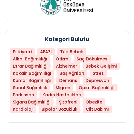
Kategori Bulutu
Psikiyatri
AFAZİ
Tüp Bebek
Alkol Bağımlılığı
Otizm
Saç Dökülmesi
Esrar Bağımlılığı
Alzheimer
Bebek Gelişimi
Kokain Bağımlılığı
Baş Ağrıları
Stres
Kumar Bağımlılığı
Demans
Depresyon
Sanal Bağımlılık
Migren
Opiat Bağımlılığı
Parkinson
Kadın Hastalıkları
Sigara Bağımlılığı
Şizofreni
Obezite
Kardioloji
Bipolar Bozukluk
Cilt Bakımı