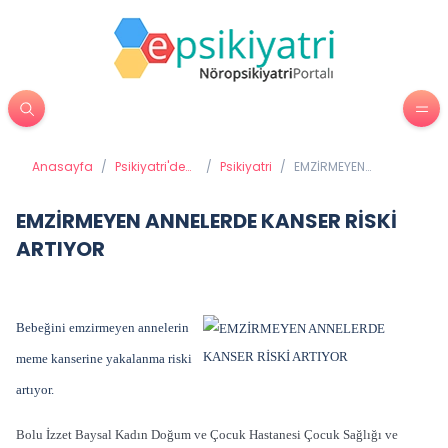
Anasayfa
/
Psikiyatri'de
/
Psikiyatri
/
EMZİRMEYEN
Tedavi
ANNELERDE KANSER
Yöntemleri
RİSKİ ARTIYOR
EMZİRMEYEN ANNELERDE KANSER RİSKİ
ARTIYOR
Bebeğini emzirmeyen annelerin
meme kanserine yakalanma riski
artıyor.
Bolu İzzet Baysal Kadın Doğum ve Çocuk Hastanesi Çocuk Sağlığı ve