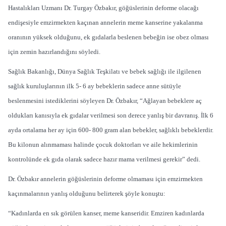
Hastalıkları Uzmanı Dr. Turgay Özbakır, göğüslerinin deforme olacağı
endişesiyle emzirmekten kaçınan annelerin meme kanserine yakalanma
oranının yüksek olduğunu, ek gıdalarla beslenen bebeğin ise obez olması
için zemin hazırlandığını söyledi.
Sağlık Bakanlığı, Dünya Sağlık Teşkilatı ve bebek sağlığı ile ilgilenen
sağlık kuruluşlarının ilk 5- 6 ay bebeklerin sadece anne sütüyle
beslenmesini istediklerini söyleyen Dr. Özbakır, “Ağlayan bebeklere aç
oldukları kanısıyla ek gıdalar verilmesi son derece yanlış bir davranış. İlk 6
ayda ortalama her ay için 600- 800 gram alan bebekler, sağlıklı bebeklerdir.
Bu kilonun alınmaması halinde çocuk doktorları ve aile hekimlerinin
kontrolünde ek gıda olarak sadece hazır mama verilmesi gerekir” dedi.
Dr. Özbakır annelerin göğüslerinin deforme olmaması için emzirmekten
kaçınmalarının yanlış olduğunu belirterek şöyle konuştu:
“Kadınlarda en sık görülen kanser, meme kanseridir. Emziren kadınlarda