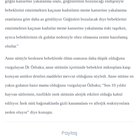
göğüs kanserine yakalanma oranı, göğüslerinin bozulacağı endişesiyle
bebeklerini emzirmekten kaçınan kadınların meme kanserine yakalanma
oranlarına göre daha az görülüyor. Göğüsleri bozulacak diye bebeklerini
emzirmekten kaçınan kadınlar meme kanserine yakalanma riski taşırken,
ayrıca bebeklerinin ek gıdalar nedeniyle obez olmasına zemin hazırlamış
olurlar.”
Anne sütüyle beslenen bebeklerde ölüm oranının daha düşük olduğunu
vurgulayan Dr. Özbakır, anne sütünün içerisinde bebekleri mikroplara karşı
koruyan antikor denilen maddeler mevcut olduğunu söyledi. Anne sütüne en
yakın gıdanın hazır mama olduğunu vurgulayan Özbakır, “Son 10 yıldır
hayvan sütlerinin, özellikle inek sütünün alerjik etkileri olduğu kabul
ediliyor. İnek sütü bağırsaklarda gizli kanamalara ve allerjik reaksiyonlara
neden oluyor” diye konuştu.
Paylaş