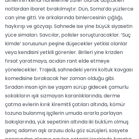
birilerinin kendi hanelerine zafer olarak düştükleri
notlardan ibaret bırakılmıştır. Dün, Soma’da yüzlerce
can yine gitti. Ve arkalarında binlercesinin çığlığı,
haykırışı ve gözyaşı. Sahnede ise yine büyük siyasetin
yüce simaları. Savcılar, polisler soruşturacaklar. ‘Suç
kimde’ sorusunun peşine düşecekler yetkisi olanlar
veya kendisini yetkili görenler. Birileri yine krizden
fırsat yaratmaya, acıdan rant elde etmeye
yönelecekler. Trajedi, sahnedeki yerini koltuk kavgası
komedisine bırakacak her zaman olduğu gibi.
Sıradan insan için ise yaşam sürüp gidecek çamurlu
sokakların ışık sızmayan karanlıklarında, derme
çatma evlerin kırık kiremitli çatıları altında, kömür
tozuna bulanmış işçilerin umuda ısrarla parlayan
bakışlarında, yük sepetinin altında iki büklüm olmuş
genç adamın aşk arzusu dolu göz süzüşleri, sosyete