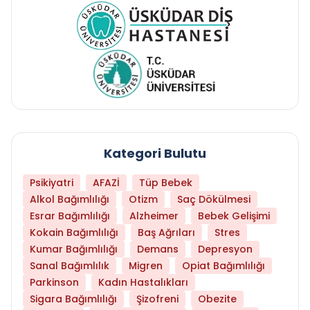
Kategori Bulutu
Psikiyatri
AFAZİ
Tüp Bebek
Alkol Bağımlılığı
Otizm
Saç Dökülmesi
Esrar Bağımlılığı
Alzheimer
Bebek Gelişimi
Kokain Bağımlılığı
Baş Ağrıları
Stres
Kumar Bağımlılığı
Demans
Depresyon
Sanal Bağımlılık
Migren
Opiat Bağımlılığı
Parkinson
Kadın Hastalıkları
Sigara Bağımlılığı
Şizofreni
Obezite