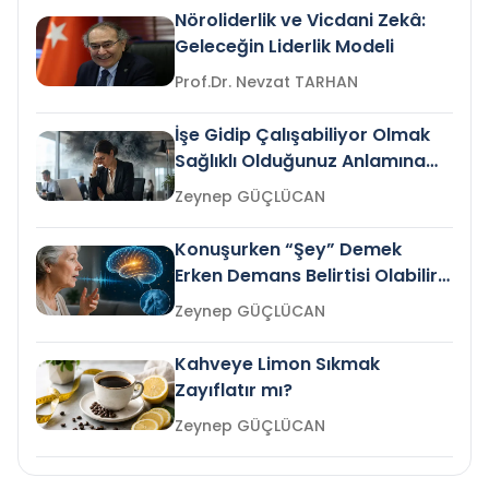
Nöroliderlik ve Vicdani Zekâ:
Geleceğin Liderlik Modeli
Prof.Dr. Nevzat TARHAN
İşe Gidip Çalışabiliyor Olmak
Sağlıklı Olduğunuz Anlamına
Gelir mi?
Zeynep GÜÇLÜCAN
Konuşurken “Şey” Demek
Erken Demans Belirtisi Olabilir
mi?
Zeynep GÜÇLÜCAN
Kahveye Limon Sıkmak
Zayıflatır mı?
Zeynep GÜÇLÜCAN