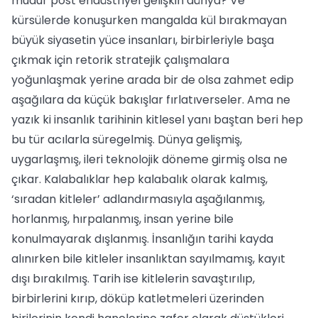
mudur post endüstriyel gelişkin dünya? Ve
kürsülerde konuşurken mangalda kül bırakmayan
büyük siyasetin yüce insanları, birbirleriyle başa
çıkmak için retorik stratejik çalışmalara
yoğunlaşmak yerine arada bir de olsa zahmet edip
aşağılara da küçük bakışlar fırlatıverseler. Ama ne
yazık ki insanlık tarihinin kitlesel yanı baştan beri hep
bu tür acılarla süregelmiş. Dünya gelişmiş,
uygarlaşmış, ileri teknolojik döneme girmiş olsa ne
çıkar. Kalabalıklar hep kalabalık olarak kalmış,
‘sıradan kitleler’ adlandırmasıyla aşağılanmış,
horlanmış, hırpalanmış, insan yerine bile
konulmayarak dışlanmış. İnsanlığın tarihi kayda
alınırken bile kitleler insanlıktan sayılmamış, kayıt
dışı bırakılmış. Tarih ise kitlelerin savaştırılıp,
birbirlerini kırıp, döküp katletmeleri üzerinden