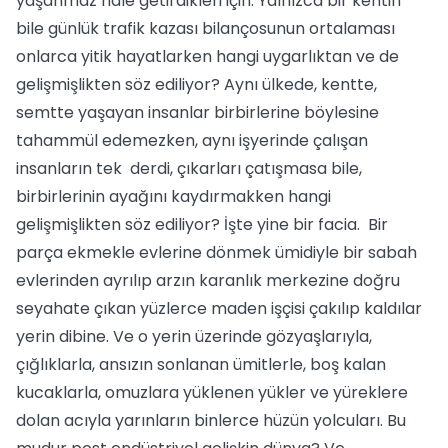
yaşanmaz hale getirdikleri için. Yalnızca bir kentin
bile günlük trafik kazası bilançosunun ortalaması
onlarca yitik hayatlarken hangi uygarlıktan ve de
gelişmişlikten söz ediliyor? Aynı ülkede, kentte,
semtte yaşayan insanlar birbirlerine böylesine
tahammül edemezken, aynı işyerinde çalışan
insanların tek derdi, çıkarları çatışmasa bile,
birbirlerinin ayağını kaydırmakken hangi
gelişmişlikten söz ediliyor? İşte yine bir facia. Bir
parça ekmekle evlerine dönmek ümidiyle bir sabah
evlerinden ayrılıp arzın karanlık merkezine doğru
seyahate çıkan yüzlerce maden işçisi çakılıp kaldılar
yerin dibine. Ve o yerin üzerinde gözyaşlarıyla,
çığlıklarla, ansızın sonlanan ümitlerle, boş kalan
kucaklarla, omuzlara yüklenen yükler ve yüreklere
dolan acıyla yarınların binlerce hüzün yolcuları. Bu