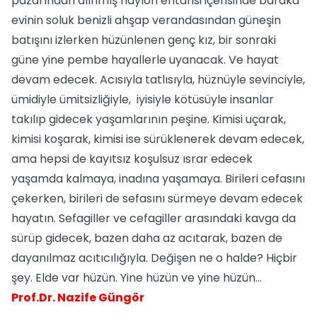
pazarından alınmış naylon entarisi içerisinde baraka
evinin soluk benizli ahşap verandasından güneşin
batışını izlerken hüzünlenen genç kız, bir sonraki
güne yine pembe hayallerle uyanacak. Ve hayat
devam edecek. Acısıyla tatlısıyla, hüznüyle sevinciyle,
ümidiyle ümitsizliğiyle, iyisiyle kötüsüyle insanlar
takılıp gidecek yaşamlarının peşine. Kimisi uçarak,
kimisi koşarak, kimisi ise sürüklenerek devam edecek,
ama hepsi de kayıtsız koşulsuz ısrar edecek
yaşamda kalmaya, inadına yaşamaya. Birileri cefasını
çekerken, birileri de sefasını sürmeye devam edecek
hayatın. Sefagiller ve cefagiller arasındaki kavga da
sürüp gidecek, bazen daha az acıtarak, bazen de
dayanılmaz acıtıcılığıyla. Değişen ne o halde? Hiçbir
şey. Elde var hüzün. Yine hüzün ve yine hüzün…
Prof.Dr. Nazife Güngör