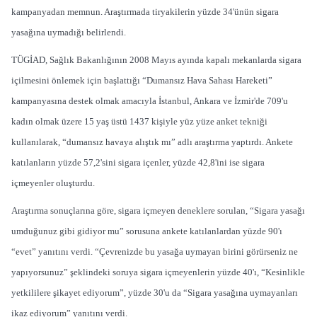
kampanyadan memnun. Araştırmada tiryakilerin yüzde 34'ünün sigara
yasağına uymadığı belirlendi.
TÜGİAD, Sağlık Bakanlığının 2008 Mayıs ayında kapalı mekanlarda sigara
içilmesini önlemek için başlattığı “Dumansız Hava Sahası Hareketi”
kampanyasına destek olmak amacıyla İstanbul, Ankara ve İzmir'de 709'u
kadın olmak üzere 15 yaş üstü 1437 kişiyle yüz yüze anket tekniği
kullanılarak, “dumansız havaya alıştık mı” adlı araştırma yaptırdı. Ankete
katılanların yüzde 57,2'sini sigara içenler, yüzde 42,8'ini ise sigara
içmeyenler oluşturdu.
Araştırma sonuçlarına göre, sigara içmeyen deneklere sorulan, “Sigara yasağı
umduğunuz gibi gidiyor mu” sorusuna ankete katılanlardan yüzde 90'ı
“evet” yanıtını verdi. “Çevrenizde bu yasağa uymayan birini görürseniz ne
yapıyorsunuz” şeklindeki soruya sigara içmeyenlerin yüzde 40'ı, “Kesinlikle
yetkililere şikayet ediyorum”, yüzde 30'u da “Sigara yasağına uymayanları
ikaz ediyorum” yanıtını verdi.