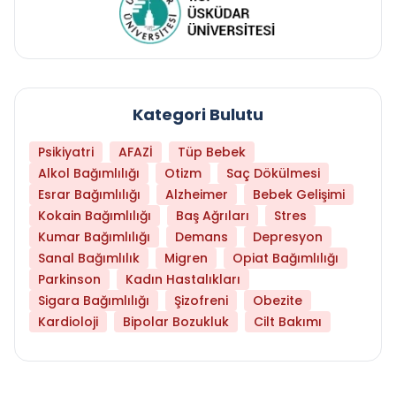
Kategori Bulutu
Psikiyatri
AFAZİ
Tüp Bebek
Alkol Bağımlılığı
Otizm
Saç Dökülmesi
Esrar Bağımlılığı
Alzheimer
Bebek Gelişimi
Kokain Bağımlılığı
Baş Ağrıları
Stres
Kumar Bağımlılığı
Demans
Depresyon
Sanal Bağımlılık
Migren
Opiat Bağımlılığı
Parkinson
Kadın Hastalıkları
Sigara Bağımlılığı
Şizofreni
Obezite
Kardioloji
Bipolar Bozukluk
Cilt Bakımı