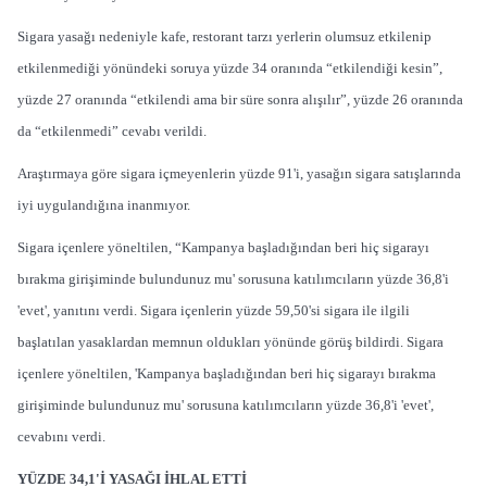
Sigara yasağı nedeniyle kafe, restorant tarzı yerlerin olumsuz etkilenip
etkilenmediği yönündeki soruya yüzde 34 oranında “etkilendiği kesin”,
yüzde 27 oranında “etkilendi ama bir süre sonra alışılır”, yüzde 26 oranında
da “etkilenmedi” cevabı verildi.
Araştırmaya göre sigara içmeyenlerin yüzde 91'i, yasağın sigara satışlarında
iyi uygulandığına inanmıyor.
Sigara içenlere yöneltilen, “Kampanya başladığından beri hiç sigarayı
bırakma girişiminde bulundunuz mu' sorusuna katılımcıların yüzde 36,8'i
'evet', yanıtını verdi. Sigara içenlerin yüzde 59,50'si sigara ile ilgili
başlatılan yasaklardan memnun oldukları yönünde görüş bildirdi. Sigara
içenlere yöneltilen, 'Kampanya başladığından beri hiç sigarayı bırakma
girişiminde bulundunuz mu' sorusuna katılımcıların yüzde 36,8'i 'evet',
cevabını verdi.
YÜZDE 34,1'İ YASAĞI İHLAL ETTİ