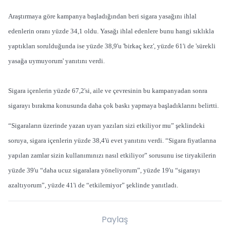
Araştırmaya göre kampanya başladığından beri sigara yasağını ihlal
edenlerin oranı yüzde 34,1 oldu. Yasağı ihlal edenlere bunu hangi sıklıkla
yaptıkları sorulduğunda ise yüzde 38,9'u 'birkaç kez', yüzde 61'i de 'sürekli
yasağa uymuyorum' yanıtını verdi.
Sigara içenlerin yüzde 67,2'si, aile ve çevresinin bu kampanyadan sonra
sigarayı bırakma konusunda daha çok baskı yapmaya başladıklarını belirtti.
“Sigaraların üzerinde yazan uyarı yazıları sizi etkiliyor mu” şeklindeki
soruya, sigara içenlerin yüzde 38,4'ü evet yanıtını verdi. “Sigara fiyatlarına
yapılan zamlar sizin kullanımınızı nasıl etkiliyor” sorusunu ise tiryakilerin
yüzde 39'u “daha ucuz sigaralara yöneliyorum”, yüzde 19'u “sigarayı
azaltıyorum”, yüzde 41'i de “etkilemiyor” şeklinde yanıtladı.
Paylaş