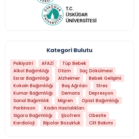
Kategori Bulutu
Psikiyatri
AFAZİ
Tüp Bebek
Alkol Bağımlılığı
Otizm
Saç Dökülmesi
Esrar Bağımlılığı
Alzheimer
Bebek Gelişimi
Kokain Bağımlılığı
Baş Ağrıları
Stres
Kumar Bağımlılığı
Demans
Depresyon
Sanal Bağımlılık
Migren
Opiat Bağımlılığı
Parkinson
Kadın Hastalıkları
Sigara Bağımlılığı
Şizofreni
Obezite
Kardioloji
Bipolar Bozukluk
Cilt Bakımı