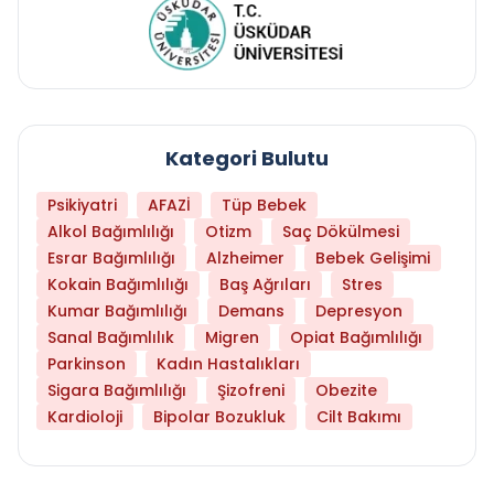
Kategori Bulutu
Psikiyatri
AFAZİ
Tüp Bebek
Alkol Bağımlılığı
Otizm
Saç Dökülmesi
Esrar Bağımlılığı
Alzheimer
Bebek Gelişimi
Kokain Bağımlılığı
Baş Ağrıları
Stres
Kumar Bağımlılığı
Demans
Depresyon
Sanal Bağımlılık
Migren
Opiat Bağımlılığı
Parkinson
Kadın Hastalıkları
Sigara Bağımlılığı
Şizofreni
Obezite
Kardioloji
Bipolar Bozukluk
Cilt Bakımı