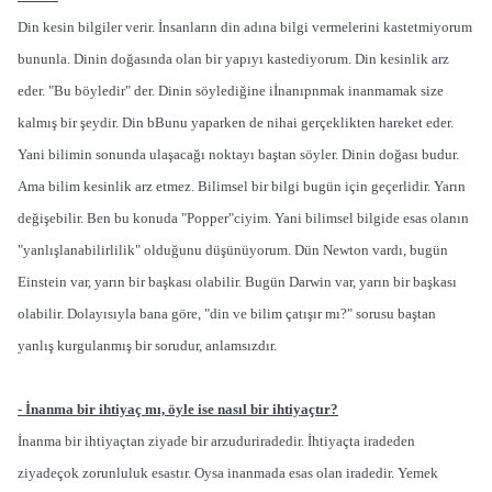
Din kesin bilgiler verir. İnsanların din adına bilgi vermelerini kastetmiyorum
bununla. Dinin doğasında olan bir yapıyı kastediyorum. Din kesinlik arz
eder. "Bu böyledir" der. Dinin söylediğine iİnanıpnmak inanmamak size
kalmış bir şeydir. Din bBunu yaparken de nihai gerçeklikten hareket eder.
Yani bilimin sonunda ulaşacağı noktayı baştan söyler. Dinin doğası budur.
Ama bilim kesinlik arz etmez. Bilimsel bir bilgi bugün için geçerlidir. Yarın
değişebilir. Ben bu konuda "Popper"ciyim. Yani bilimsel bilgide esas olanın
"yanlışlanabilirlilik" olduğunu düşünüyorum. Dün Newton vardı, bugün
Einstein var, yarın bir başkası olabilir. Bugün Darwin var, yarın bir başkası
olabilir. Dolayısıyla bana göre, "din ve bilim çatışır mı?" sorusu baştan
yanlış kurgulanmış bir sorudur, anlamsızdır.
- İnanma bir ihtiyaç mı, öyle ise nasıl bir ihtiyaçtır?
İnanma bir ihtiyaçtan ziyade bir arzuduriradedir. İhtiyaçta iradeden
ziyadeçok zorunluluk esastır. Oysa inanmada esas olan iradedir. Yemek