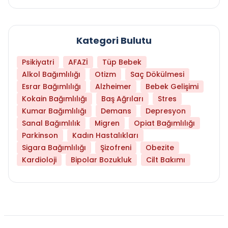
Kategori Bulutu
Psikiyatri
AFAZİ
Tüp Bebek
Alkol Bağımlılığı
Otizm
Saç Dökülmesi
Esrar Bağımlılığı
Alzheimer
Bebek Gelişimi
Kokain Bağımlılığı
Baş Ağrıları
Stres
Kumar Bağımlılığı
Demans
Depresyon
Sanal Bağımlılık
Migren
Opiat Bağımlılığı
Parkinson
Kadın Hastalıkları
Sigara Bağımlılığı
Şizofreni
Obezite
Kardioloji
Bipolar Bozukluk
Cilt Bakımı