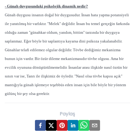
- Günah duygusundaki psikolojik dinamik nedir?
Günah duygusu insanın doğal bir duygusudur. İnsan hata yapma potansiyeli
ile yaratılmış bir varlıktır. "Melek" değildir. İnsan bu temel gerçeğin farkında
olduğu zaman "günahkar oldum, yandım, bittim" tarzında bir duyguya
saplanmaz. Eğer böyle bir saplantıya kayarsa dini psikoza yakalanabilir.
Günahlar telafi edilemez olgular değildir. Tövbe dediğimiz mekanizma
bunun için vardır. Bir özür dileme mekanizmasıdır tövbe olgusu. Ama bir
evcilik oyununa dönüştürülmemelidir. İnsanlar arası ilişkide nasıl özrün bir
sınırı var ise, Tanrı ile ilişkimiz de öyledir. "Nasıl olsa tövbe kapısı açık"
mantığıyla günah işlemeye teşebbüs eden insan için bile böyle bir yöntem
gülünç bir şey olsa gerektir.
Paylaş