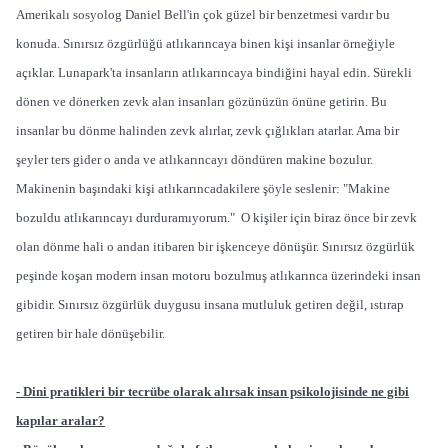
Amerikalı sosyolog Daniel Bell'in çok güzel bir benzetmesi vardır bu
konuda. Sınırsız özgürlüğü atlıkarıncaya binen kişi insanlar örneğiyle
açıklar. Lunapark'ta insanların atlıkarıncaya bindiğini hayal edin. Sürekli
dönen ve dönerken zevk alan insanları gözünüzün önüne getirin. Bu
insanlar bu dönme halinden zevk alırlar, zevk çığlıkları atarlar. Ama bir
şeyler ters gider o anda ve atlıkarıncayı döndüren makine bozulur.
Makinenin başındaki kişi atlıkarıncadakilere şöyle seslenir: "Makine
bozuldu atlıkarıncayı durduramıyorum." O kişiler için biraz önce bir zevk
olan dönme hali o andan itibaren bir işkenceye dönüşür. Sınırsız özgürlük
peşinde koşan modern insan motoru bozulmuş atlıkarınca üzerindeki insan
gibidir. Sınırsız özgürlük duygusu insana mutluluk getiren değil, ıstırap
getiren bir hale dönüşebilir.
- Dini pratikleri bir tecrübe olarak alırsak insan psikolojisinde ne gibi
kapılar aralar?