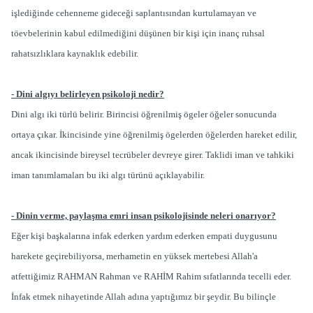
işlediğinde cehenneme gideceği saplantısından kurtulamayan ve
töevbelerinin kabul edilmediğini düşünen bir kişi için inanç ruhsal
rahatsızlıklara kaynaklık edebilir.
- Dini algıyı belirleyen psikoloji nedir?
Dini algı iki türlü belirir. Birincisi öğrenilmiş ögeler öğeler sonucunda
ortaya çıkar. İkincisinde yine öğrenilmiş ögelerden öğelerden hareket edilir,
ancak ikincisinde bireysel tecrübeler devreye girer. Taklidi iman ve tahkiki
iman tanımlamaları bu iki algı türünü açıklayabilir.
- Dinin verme, paylaşma emri insan psikolojisinde neleri onarıyor?
Eğer kişi başkalarına infak ederken yardım ederken empati duygusunu
harekete geçirebiliyorsa, merhametin en yüksek mertebesi Allah'a
atfettiğimiz RAHMAN Rahman ve RAHİM Rahim sıfatlarında tecelli eder.
İnfak etmek nihayetinde Allah adına yaptığımız bir şeydir. Bu bilinçle