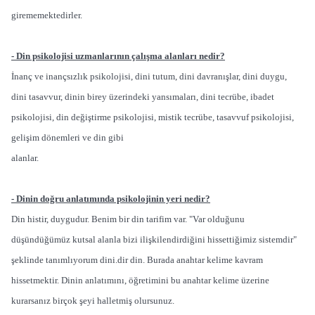
girememektedirler.
- Din psikolojisi uzmanlarının çalışma alanları nedir?
İnanç ve inançsızlık psikolojisi, dini tutum, dini davranışlar, dini duygu,
dini tasavvur, dinin birey üzerindeki yansımaları, dini tecrübe, ibadet
psikolojisi, din değiştirme psikolojisi, mistik tecrübe, tasavvuf psikolojisi,
gelişim dönemleri ve din gibi
alanlar.
- Dinin doğru anlatımında psikolojinin yeri nedir?
Din histir, duygudur. Benim bir din tarifim var. "Var olduğunu
düşündüğümüz kutsal alanla bizi ilişkilendirdiğini hissettiğimiz sistemdir"
şeklinde tanımlıyorum dini.dir din. Burada anahtar kelime kavram
hissetmektir. Dinin anlatımını, öğretimini bu anahtar kelime üzerine
kurarsanız birçok şeyi halletmiş olursunuz.