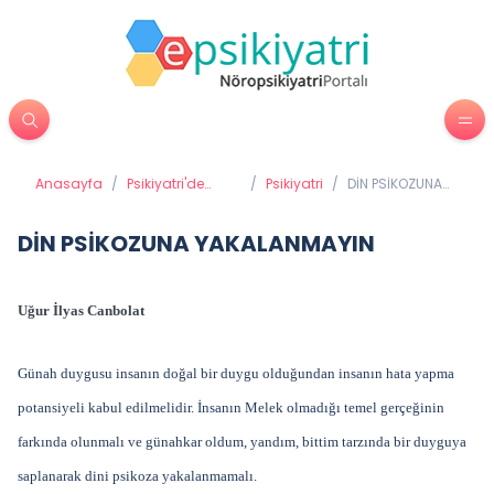
Anasayfa
/
Psikiyatri'de
/
Psikiyatri
/
DİN PSİKOZUNA
Tedavi
YAKALANMAYIN
Yöntemleri
DİN PSİKOZUNA YAKALANMAYIN
Uğur İlyas Canbolat
Günah duygusu insanın doğal bir duygu olduğundan insanın hata yapma
potansiyeli kabul edilmelidir. İnsanın Melek olmadığı temel gerçeğinin
farkında olunmalı ve günahkar oldum, yandım, bittim tarzında bir duyguya
saplanarak dini psikoza yakalanmamalı.