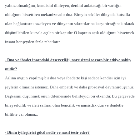
yalnız olmadığını, kendisini dinleyen, derdini anlatacağı bir varlığın
olduğunu hissettiren mekanizmadır dua. Bireyin seküler dünyada kutsalla
olan bağlantısını tazeleyen ve dünyanın sıkıntılarına karşı bir sığınak olarak
düşünülebilen kutsala açılan bir kapıdır. O kapının açık olduğunu hissetmek
insanı her şeyden fazla rahatlatır.
- Dua ve ibadet insandaki özseverliği, narsisizmi sarsan bir etkiye sahip
midir?
Aslına uygun yapılmış bir dua veya ibadette kişi sadece kendisi için iyi
şeylerin olmasını istemez. Daha empatik ve daha prososyal davranırdüşünür.
Başkasını düşünmek onun dilemesinde belirleyici bir etkendir. Bu çerçevede
bireyselcilik ve ileri safhası olan bencilik ve narsistlik dua ve ibadetle
birlikte var olamaz.
- Dinin iyileştirici gücü nedir ve nasıl tesir eder?