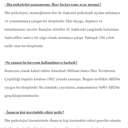
- Din psikolojisi uzmanısınız. Bize bu kavramı açar mısınız?
Din psikolojisi, insanoğlunun din ile ilişkisini psikolojik açıdan anlamaya
ve yorumlamaya çalışan bir disiplindir. Dini duygu, düşünce ve
tutumlarımızı inceler. İnançlar, ritüeller vb. hakkında yargılarda bulunmaz.
SadeceDini sadece bir olgu olarak anlamaya çalışır. Yaklaşık 100 yıllık
tarihi olan bir disiplindir.
-Ne zaman bu kavram kullanılmaya başladı?
Kurucusu olarak kabul edilen Amerikalı William James Dini Tecrübenin
Çeşitliliği başlıklı kitabını 1902 yılında yazmıştı. Bugün özellikle ABD'de
yaygın bir disiplindir. Bu alandaki yayınların, araştırmaların %90'ı ABD'de
gerçekleştirilmektedir.
- İnancın kişi üzerindeki etkisi nedir?
Din psikolojisi literatüründe iİnancın kişi üzerindeki etkisi genelde olumlu