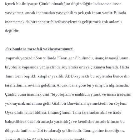
içmek bir ihtiyaçtır. Çünkü olmadığını düşündüğünüzdezaman insan
yaşayamaz, ancak inanmadan yaşayabilirn pek çok insan vardır. Burada
inanmamak da bir inançtır felsefesisöylemini geliştirmek çok anlamlı
değildir.
-Siz bunlara mesafeli yaklaşıyorsunuz!
yapmak yersizdir.Son yıllarda "Tanrı geni" bulundu, inanç insanoğlunun
biyolojik yapısında var, şeklinde söylemler ortaya çıkmaya başladı. Hatta
Tanrı Geni başlıklı kitaplar yazıldı. ABD kaynaklı bu söylemler bence din
taraftarlarına sevimli gelebilir. Ancak, bana göre bu yanlış bir algılamadır.
Çünkü buna inanmak dini "biyolojizm"e mahkum etmek ve insan iradesini
yok saymak anlamına gelir. Gizli bir Darwinizm içermektedir bu söylem.
Oysa dinin temel iddiası, insanoğlunun Tanrı tarafından akıl ve irade
bahşedilerek özel bir amaçla yaratıldığı ve kendisine amade kılınan bu
dünyada imtihana tâbi tutulacağı şeklindedir. Tanrı genine inandığınız
zaman dinin bu öğretisine inanmamanız gerekir.