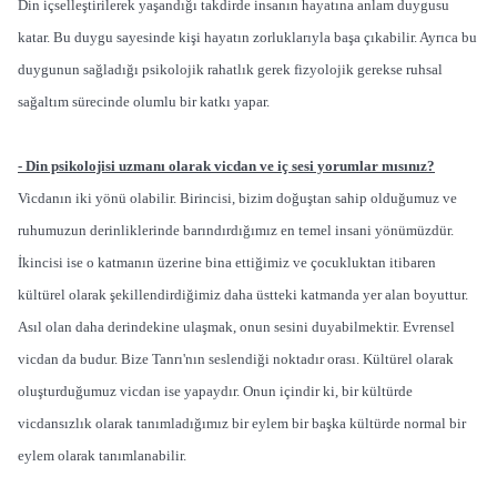
Din içselleştirilerek yaşandığı takdirde insanın hayatına anlam duygusu
katar. Bu duygu sayesinde kişi hayatın zorluklarıyla başa çıkabilir. Ayrıca bu
duygunun sağladığı psikolojik rahatlık gerek fizyolojik gerekse ruhsal
sağaltım sürecinde olumlu bir katkı yapar.
- Din psikolojisi uzmanı olarak vicdan ve iç sesi yorumlar mısınız?
Vicdanın iki yönü olabilir. Birincisi, bizim doğuştan sahip olduğumuz ve
ruhumuzun derinliklerinde barındırdığımız en temel insani yönümüzdür.
İkincisi ise o katmanın üzerine bina ettiğimiz ve çocukluktan itibaren
kültürel olarak şekillendirdiğimiz daha üstteki katmanda yer alan boyuttur.
Asıl olan daha derindekine ulaşmak, onun sesini duyabilmektir. Evrensel
vicdan da budur. Bize Tanrı'nın seslendiği noktadır orası. Kültürel olarak
oluşturduğumuz vicdan ise yapaydır. Onun içindir ki, bir kültürde
vicdansızlık olarak tanımladığımız bir eylem bir başka kültürde normal bir
eylem olarak tanımlanabilir.