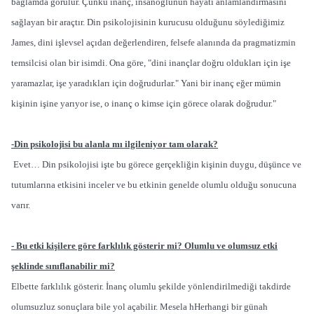
bağlamda görülür. Çünkü inanç, insanoğlunun hayatı anlamlandırmasını
sağlayan bir araçtır. Din psikolojisinin kurucusu olduğunu söylediğimiz
James, dini işlevsel açıdan değerlendiren, felsefe alanında da pragmatizmin
temsilcisi olan bir isimdi. Ona göre, "dini inançlar doğru oldukları için işe
yaramazlar, işe yaradıkları için doğrudurlar." Yani bir inanç eğer mümin
kişinin işine yarıyor ise, o inanç o kimse için görece olarak doğrudur."
-Din psikolojisi bu alanla mı ilgileniyor tam olarak?
Evet… Din psikolojisi işte bu görece gerçekliğin kişinin duygu, düşünce ve
tutumlarına etkisini inceler ve bu etkinin genelde olumlu olduğu sonucuna
varır.
- Bu etki kişilere göre farklılık gösterir mi? Olumlu ve olumsuz etki
şeklinde sınıflanabilir mi?
Elbette farklılık gösterir. İnanç olumlu şekilde yönlendirilmediği takdirde
olumsuzluz sonuçlara bile yol açabilir. Mesela hHerhangi bir günah