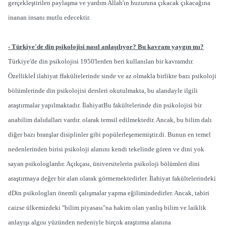
gerçekleştirilen paylaşma ve yardım Allah'ın huzuruna çıkacak çıkacağına
inanan insanı mutlu edecektir.
- Türkiye'de din psikolojisi nasıl anlaşılıyor? Bu kavram yaygın mı?
Türkiye'de din psikolojisi 1950'lerden beri kullanılan bir kavramdır.
Özellikleİ ilahiyat ffakültelerinde sinde ve az olmakla birlikte bazı psikoloji
bölümlerinde din psikolojisi dersleri okutulmakta, bu alandayle ilgili
araştırmalar yapılmaktadır. İlahiyatBu fakültelerinde din psikolojisi bir
anabilim dalıdalları vardır. olarak temsil edilmektedir. Ancak, bu bilim dalı
diğer bazı branşlar disiplinler gibi popülerleşememiştir.di. Bunun en temel
nedenlerinden birisi psikoloji alanını kendi tekelinde gören ve dini yok
sayan psikologlardır. Açıkçası, üniversitelerin psikoloji bölümleri dini
araştırmaya değer bir alan olarak görmemektedirler. İlahiyat fakültelerindeki
dDin psikologları önemli çalışmalar yapma eğilimindedirler. Ancak, tabiri
caizse ülkemizdeki "bilim piyasası"na hakim olan yanlış bilim ve laiklik
anlayışı algısı yüzünden nedeniyle birçok araştırma alanına