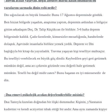
- Büyük acılar yaşayan, doğal afetlere maruz kalan insanların bu
yaralarını sarmada dinin rolü nedir?
Din sığınılacak en büyük limandır. Bunu 17 Ağustos depreminde gördük.
Ben bizzat bölgede yaşadım, araştırma yaptım, depremin ardından o bölgeye
gittim arkadaşım Doç. Dr. Talip Küçükcan ile birlikte. 5-6 hafta deprem
bölgesinde kaldık. Çadır kentlerde, kimsesizler mezarlığında, harabelerde
dolaştık. Aşevinde insanlarla birlikte yemek yedik. Deprem ve Din
başlığıyla bir kitap da yayınladık. Travma yaşayan kişi teselliye muhtaçtır.
Bu teselliyi verebilecek en büyük güç dindir. Kaybedilen şeyi geri getirmek
mümkün değil, ama acı çekenin gözünde onu değerli hale getirmek
mümkün. Teselli bu değil midir zaten? Bunu başaran en iyi müessesedir de
din.
- Dua etmeyi psikolojik açıdan değerlendirebilir misiniz?
Dua Tanrıyla kurulan doğrudan bir ilişki durumudur. Kişinin, yYaratanın
kudretini ve kendi acziyetini idrak ettiği bir andır. Ama aynı zamanda kişiye