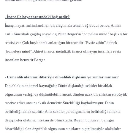
- İnanç ile hayat arasındaki bağ nedir?
İnanç, hayatı anlamlandıran bir araçtır. En temel bağ budur bence. Alman
asıllı Amerikalı çağdaş sosyolog Peter Berger'in "homeless mind" başlıklı bir
teorisi var. Çok hoşlanarak anlattığım bir teoridir. "Evsiz zihin" demek
"homeless mind". Ahiret inancı, metafizik inancı olmayan insanları evsiz
insanlara benzetir Berger.
- Uzmanlık alanınız itibariyle din-ahlak ilişkisini yorumlar mısınız?
Din ahlakın en temel kaynağıdır. Dinin dışlandığı seküler bir ahlak
olgusunun varlığı da düşünülebilir, ancak dinden uzak bir ahlakın en büyük
motive edici unsuru eksik demektir. Sürekliliği kaybolmuştur. Dinin
belirlediği ahlak sabittir. Ama seküler paradigmaların belirlediği ahlakta
değişmeler olabilir, nitekim de olmaktadır. Bugün bunun en belirgin
hissedildiği alan özgürlük olgusunun sınırlarının çizilmesiyle alakalıdır.