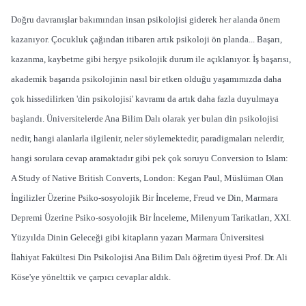
Doğru davranışlar bakımından insan psikolojisi giderek her alanda önem
kazanıyor. Çocukluk çağından itibaren artık psikoloji ön planda... Başarı,
kazanma, kaybetme gibi herşye psikolojik durum ile açıklanıyor. İş başarısı,
akademik başarıda psikolojinin nasıl bir etken olduğu yaşamımızda daha
çok hissedilirken 'din psikolojisi' kavramı da artık daha fazla duyulmaya
başlandı. Üniversitelerde Ana Bilim Dalı olarak yer bulan din psikolojisi
nedir, hangi alanlarla ilgilenir, neler söylemektedir, paradigmaları nelerdir,
hangi sorulara cevap aramaktadır gibi pek çok soruyu Conversion to Islam:
A Study of Native British Converts, London: Kegan Paul, Müslüman Olan
İngilizler Üzerine Psiko-sosyolojik Bir İnceleme, Freud ve Din, Marmara
Depremi Üzerine Psiko-sosyolojik Bir İnceleme, Milenyum Tarikatları, XXI.
Yüzyılda Dinin Geleceği gibi kitapların yazarı Marmara Üniversitesi
İlahiyat Fakültesi Din Psikolojisi Ana Bilim Dalı öğretim üyesi Prof. Dr. Ali
Köse'ye yönelttik ve çarpıcı cevaplar aldık.