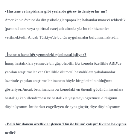
- Hastane ve hapishane gibi yerlerde görev üstleniyorlar mı?
Amerika ve Avrupa'da din psikologlarıpapazlar, hahamlar manevi rehberlik
(pastoral care veya spiritual care) adı altında yla bu tür hizmetler
verilmektedir. Ancak Türkiye'de bu tür uygulamalar bulunmamaktadır.
- İnancın hastalığı yenmedeki gücü nasıl işliyor?
İnanç hastalıkları yenmede bir güç olabilir. Bu konuda özellikle ABD'de
yapılan araştırmalar var. Özellikle ölümcül hastalıklara yakalananlar
üzerinde yapılan araştırmalar inancın böyle bir gücünün olduğunu
gösteriyor. Ancak ben, inancın bu konudaki en önemli gücünün insanlara
hastalığı kabullendirmesi ve hastalıkla yaşamayı öğretmesi olduğunu
düşünüyorum. İntiharları engelleyen de aynı güçtür, diye düşünüyorum.
- Belli bir dönem özellikle işlenen 'Din ile bilim' çatışır' fikrine bakışınız
nedir?