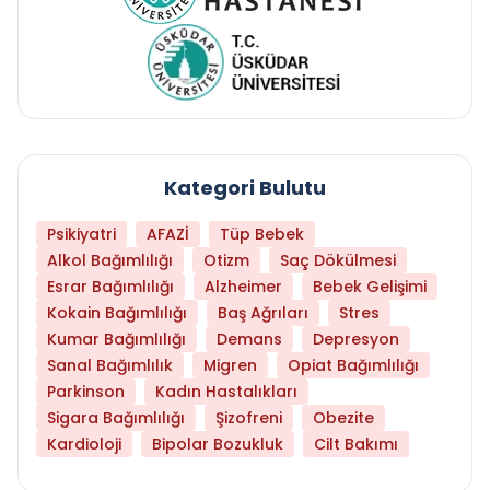
Kategori Bulutu
Psikiyatri
AFAZİ
Tüp Bebek
Alkol Bağımlılığı
Otizm
Saç Dökülmesi
Esrar Bağımlılığı
Alzheimer
Bebek Gelişimi
Kokain Bağımlılığı
Baş Ağrıları
Stres
Kumar Bağımlılığı
Demans
Depresyon
Sanal Bağımlılık
Migren
Opiat Bağımlılığı
Parkinson
Kadın Hastalıkları
Sigara Bağımlılığı
Şizofreni
Obezite
Kardioloji
Bipolar Bozukluk
Cilt Bakımı