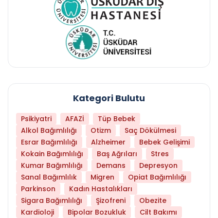
Kategori Bulutu
Psikiyatri
AFAZİ
Tüp Bebek
Alkol Bağımlılığı
Otizm
Saç Dökülmesi
Esrar Bağımlılığı
Alzheimer
Bebek Gelişimi
Kokain Bağımlılığı
Baş Ağrıları
Stres
Kumar Bağımlılığı
Demans
Depresyon
Sanal Bağımlılık
Migren
Opiat Bağımlılığı
Parkinson
Kadın Hastalıkları
Sigara Bağımlılığı
Şizofreni
Obezite
Kardioloji
Bipolar Bozukluk
Cilt Bakımı