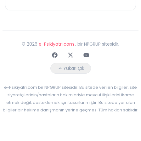
©
2026
e-Psikiyatri.com
, bir NPGRUP sitesidir,
Faceebok
Twitter
Youtube
Yukarı Çık
e-Psikiyatri.com bir NPGRUP sitesidir. Bu sitede verilen bilgiler, site
ziyaretçilerinin/hastaların hekimleriyle mevcut ilişkilerini ikame
etmek değil, desteklemek için tasarlanmıştır. Bu sitede yer alan
bilgiler bir hekime danışmanın yerine geçmez. Tüm hakları saklıdır.