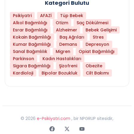
Kategori Bulutu
Psikiyatri
AFAZİ
Tüp Bebek
Alkol Bağımlılığı
Otizm
Saç Dökülmesi
Esrar Bağımlılığı
Alzheimer
Bebek Gelişimi
Kokain Bağımlılığı
Baş Ağrıları
Stres
Kumar Bağımlılığı
Demans
Depresyon
Sanal Bağımlılık
Migren
Opiat Bağımlılığı
Parkinson
Kadın Hastalıkları
Sigara Bağımlılığı
Şizofreni
Obezite
Kardioloji
Bipolar Bozukluk
Cilt Bakımı
©
2026
e-Psikiyatri.com
, bir NPGRUP sitesidir,