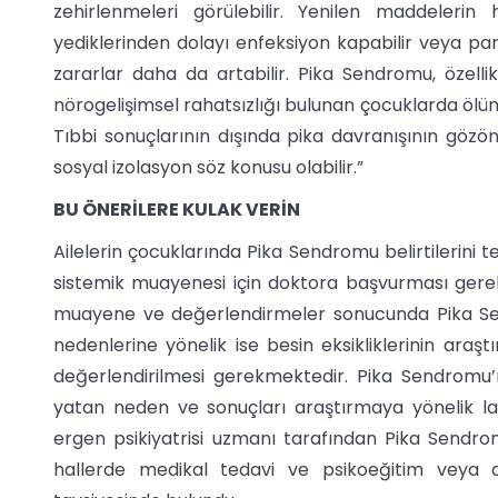
zehirlenmeleri görülebilir. Yenilen maddeleri
yediklerinden dolayı enfeksiyon kapabilir veya para
zararlar daha da artabilir. Pika Sendromu, özell
nörogelişimsel rahatsızlığı bulunan çocuklarda ölüm
Tıbbi sonuçlarının dışında pika davranışının göz
sosyal izolasyon söz konusu olabilir.”
BU ÖNERİLERE KULAK VERİN
Ailelerin çocuklarında Pika Sendromu belirtilerini
sistemik muayenesi için doktora başvurması gerekti
muayene ve değerlendirmeler sonucunda Pika Sen
nedenlerine yönelik ise besin eksikliklerinin araşt
değerlendirilmesi gerekmektedir. Pika Sendromu
yatan neden ve sonuçları araştırmaya yönelik labo
ergen psikiyatrisi uzmanı tarafından Pika Sendrom
hallerde medikal tedavi ve psikoeğitim veya da