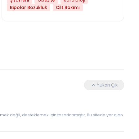
Şizofreni
Obezite
Kardioloji
Bipolar Bozukluk
Cilt Bakımı
Hangi Yaşta Hangi Testi Yaptırmanız Gerekt
Yukarı Çık
 etmek değil, desteklemek için tasarlanmıştır. Bu sitede yer alan