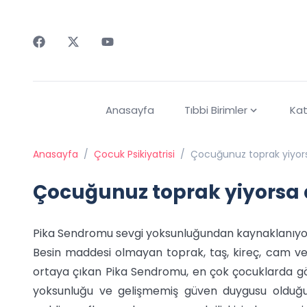
Faceebok
Twitter
Youtube
Anasayfa
Tıbbi Birimler
Kat
Anasayfa
/
Çocuk Psikiyatrisi
/
Çocuğunuz toprak yiyors
Çocuğunuz toprak yiyorsa 
Pika Sendromu sevgi yoksunluğundan kaynaklanıyo
Besin maddesi olmayan toprak, taş, kireç, cam v
ortaya çıkan Pika Sendromu, en çok çocuklarda görü
yoksunluğu ve gelişmemiş güven duygusu olduğu