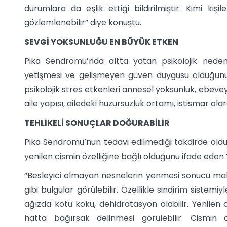
durumlara da eşlik ettiği bildirilmiştir. Kimi ki
gözlemlenebilir” diye konuştu.
SEVGİ YOKSUNLUĞU EN BÜYÜK ETKEN
Pika Sendromu’nda altta yatan psikolojik nede
yetişmesi ve gelişmeyen güven duygusu olduğunu 
psikolojik stres etkenleri annesel yoksunluk, ebevey
aile yapısı, ailedeki huzursuzluk ortamı, istismar ola
TEHLİKELİ SONUÇLAR DOĞURABİLİR
Pika Sendromu’nun tedavi edilmediği takdirde oldu
yenilen cismin özelliğine bağlı olduğunu ifade eden Y
“Besleyici olmayan nesnelerin yenmesi sonucu mal
gibi bulgular görülebilir. Özellikle sindirim sistemiyle
ağızda kötü koku, dehidratasyon olabilir. Yenilen
hatta bağırsak delinmesi görülebilir. Cismin 