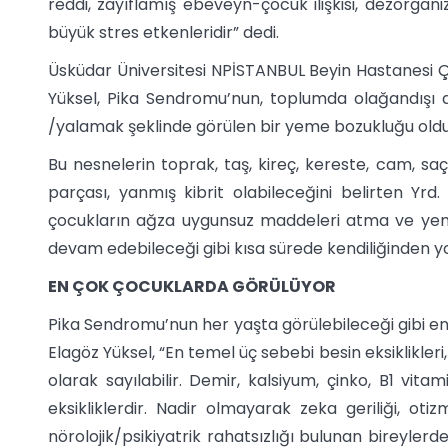
reddi, zayıflamış ebeveyn-çocuk ilişkisi, dezorganiz
büyük stres etkenleridir” dedi.
Üsküdar Üniversitesi NPİSTANBUL Beyin Hastanesi Ç
Yüksel, Pika Sendromu’nun, toplumda olağandışı 
/yalamak şeklinde görülen bir yeme bozukluğu oldu
Bu nesnelerin toprak, taş, kireç, kereste, cam, saç,
parçası, yanmış kibrit olabileceğini belirten Yrd
çocukların ağza uygunsuz maddeleri atma ve yeme
devam edebileceği gibi kısa sürede kendiliğinden yok
EN ÇOK ÇOCUKLARDA GÖRÜLÜYOR
Pika Sendromu’nun her yaşta görülebileceği gibi en
Elagöz Yüksel, “En temel üç sebebi besin eksiklikleri,
olarak sayılabilir. Demir, kalsiyum, çinko, B1 vitam
eksikliklerdir. Nadir olmayarak zeka geriliği, otiz
nörolojik/psikiyatrik rahatsızlığı bulunan bireylerde g