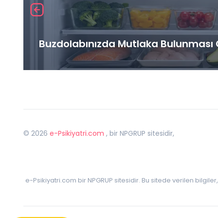
Buzdolabınızda Mutlaka Bulunması G
©
2026
e-Psikiyatri.com
, bir NPGRUP sitesidir,
e-Psikiyatri.com bir NPGRUP sitesidir. Bu sitede verilen bilgile