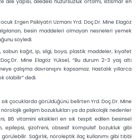
e aile yapısı, ailedeki huzursuzluk ortamı, istismar en
ocuk Ergen Psikiyatri Uzmanı Yrd. Doç.Dr. Mine Elagöz
algılanan, besin maddeleri olmayan nesneleri yemek
ğunu söyledi.
 sabun kağıt, ip, silgi, boya, plastik maddeler, kıyafet
. Doç.Dr. Mine Elagöz Yüksel, “Bu durum 2-3 yaş altı
ye çalışma davranışını kapsamaz. Hastalık yıllarca
 olabilir” dedi.
 sık çocuklarda görüldüğünü belirten Yrd. Doç.Dr. Mine
 nörolojik gelişim bozuklukları ya da psikolojik nedenler
ini, B6 vitamini eksikleri en sık tespit edilen besinsel
m, epilepsi, şizofreni, obsesif kompulsif bozukluk gibi
örülebilir. Sağırlık, nöroleptik ilaç kullanımı gibi tıbbi