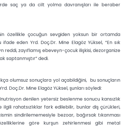
şilerde saç ya da cilt yolma davranışları ile beraber
nin özellikle çocuğun sevgiden yoksun bir ortamda
ifade eden Yrd. Doç.Dr. Mine Elagöz Yüksel, “En sık
n reddi, zayıflamış ebeveyn-çocuk ilişkisi, dezorganize
rak saptanmıştır” dedi.
kça olumsuz sonuçlara yol açabildiğini, bu sonuçların
rd. Doç.Dr. Mine Elagöz Yüksel, şunları söyledi:
nutrisyon denilen yetersiz beslenme sonucu kansızlık
 ilgili rahatsızlıklar fark edilebilir, bunlar diş çürükleri,
 cismin sindirilememesiyle bezoar, bağırsak tıkanması
özelliklerine göre kurşun zehirlenmesi gibi metal