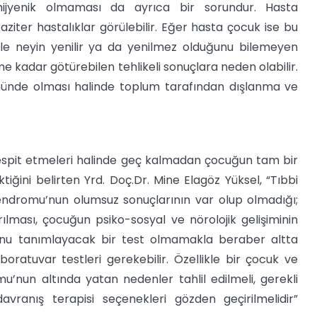
n hijyenik olmaması da ayrıca bir sorundur. Hasta
ziter hastalıklar görülebilir. Eğer hasta çocuk ise bu
ikle neyin yenilir ya da yenilmez olduğunu bilemeyen
e kadar götürebilen tehlikeli sonuçlara neden olabilir.
önünde olması halinde toplum tarafından dışlanma ve
 tespit etmeleri halinde geç kalmadan çocuğun tam bir
ğini belirten Yrd. Doç.Dr. Mine Elagöz Yüksel, “Tıbbi
dromu’nun olumsuz sonuçlarının var olup olmadığı;
ırılması, çocuğun psiko-sosyal ve nörolojik gelişiminin
’nu tanımlayacak bir test olmamakla beraber altta
ratuvar testleri gerekebilir. Özellikle bir çocuk ve
u’nun altında yatan nedenler tahlil edilmeli, gerekli
vranış terapisi seçenekleri gözden geçirilmelidir”