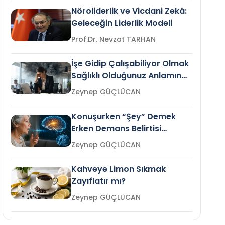
Nöroliderlik ve Vicdani Zekâ:
Geleceğin Liderlik Modeli
Prof.Dr. Nevzat TARHAN
İşe Gidip Çalışabiliyor Olmak
Sağlıklı Olduğunuz Anlamına
Gelir mi?
Zeynep GÜÇLÜCAN
Konuşurken “Şey” Demek
Erken Demans Belirtisi
Olabilir mi?
Zeynep GÜÇLÜCAN
Kahveye Limon Sıkmak
Zayıflatır mı?
Zeynep GÜÇLÜCAN