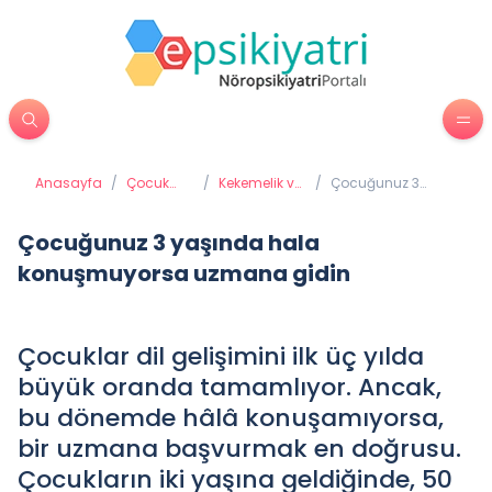
Anasayfa
/
Çocuk
/
Kekemelik ve
/
Çocuğunuz 3
Psikiyatrisi
Diğer
yaşında hala
Konuşma
konuşmuyorsa
Bozuklukları
uzmana gidin
Çocuğunuz 3 yaşında hala
konuşmuyorsa uzmana gidin
Çocuklar dil gelişimini ilk üç yılda
büyük oranda tamamlıyor. Ancak,
bu dönemde hâlâ konuşamıyorsa,
bir uzmana başvurmak en doğrusu.
Çocukların iki yaşına geldiğinde, 50