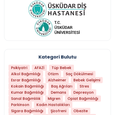
Kategori Bulutu
Psikiyatri
AFAZİ
Tüp Bebek
Alkol Bağımlılığı
Otizm
Saç Dökülmesi
Esrar Bağımlılığı
Alzheimer
Bebek Gelişimi
Kokain Bağımlılığı
Baş Ağrıları
Stres
Kumar Bağımlılığı
Demans
Depresyon
Sanal Bağımlılık
Migren
Opiat Bağımlılığı
Parkinson
Kadın Hastalıkları
Sigara Bağımlılığı
Şizofreni
Obezite