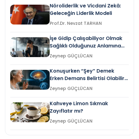
Nöroliderlik ve Vicdani Zekâ:
Geleceğin Liderlik Modeli
Prof.Dr. Nevzat TARHAN
İşe Gidip Çalışabiliyor Olmak
Sağlıklı Olduğunuz Anlamına
Gelir mi?
Zeynep GÜÇLÜCAN
Konuşurken “Şey” Demek
Erken Demans Belirtisi Olabilir
mi?
Zeynep GÜÇLÜCAN
Kahveye Limon Sıkmak
Zayıflatır mı?
Zeynep GÜÇLÜCAN