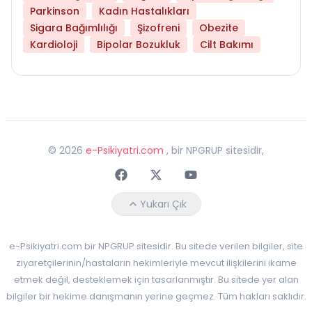
Parkinson
Kadın Hastalıkları
Sigara Bağımlılığı
Şizofreni
Obezite
Kardioloji
Bipolar Bozukluk
Cilt Bakımı
©
2026
e-Psikiyatri.com
, bir NPGRUP sitesidir,
Faceebok
Twitter
Youtube
Yukarı Çık
e-Psikiyatri.com bir NPGRUP sitesidir. Bu sitede verilen bilgiler, site
ziyaretçilerinin/hastaların hekimleriyle mevcut ilişkilerini ikame
etmek değil, desteklemek için tasarlanmıştır. Bu sitede yer alan
bilgiler bir hekime danışmanın yerine geçmez. Tüm hakları saklıdır.