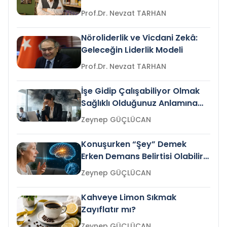
Prof.Dr. Nevzat TARHAN
Nöroliderlik ve Vicdani Zekâ:
Geleceğin Liderlik Modeli
Prof.Dr. Nevzat TARHAN
İşe Gidip Çalışabiliyor Olmak
Sağlıklı Olduğunuz Anlamına
Gelir mi?
Zeynep GÜÇLÜCAN
Konuşurken “Şey” Demek
Erken Demans Belirtisi Olabilir
mi?
Zeynep GÜÇLÜCAN
Kahveye Limon Sıkmak
Zayıflatır mı?
Zeynep GÜÇLÜCAN