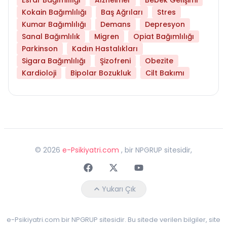
Kokain Bağımlılığı
Baş Ağrıları
Stres
Kumar Bağımlılığı
Demans
Depresyon
Sanal Bağımlılık
Migren
Opiat Bağımlılığı
Parkinson
Kadın Hastalıkları
Sigara Bağımlılığı
Şizofreni
Obezite
Kardioloji
Bipolar Bozukluk
Cilt Bakımı
©
2026
e-Psikiyatri.com
, bir NPGRUP sitesidir,
Faceebok
Twitter
Youtube
Yukarı Çık
e-Psikiyatri.com bir NPGRUP sitesidir. Bu sitede verilen bilgiler, site